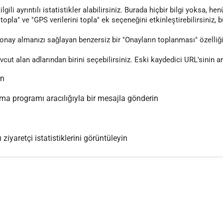
gili ayrıntılı istatistikler alabilirsiniz. Burada hiçbir bilgi yoksa, 
topla" ve "GPS verilerini topla" ek seçeneğini etkinleştirebilirsiniz, 
nay almanızı sağlayan benzersiz bir "Onayların toplanması" özelliği
evcut alan adlarından birini seçebilirsiniz. Eski kaydedici URL'sinin 
ın
 programı aracılığıyla bir mesajla gönderin
 ziyaretçi istatistiklerini görüntüleyin