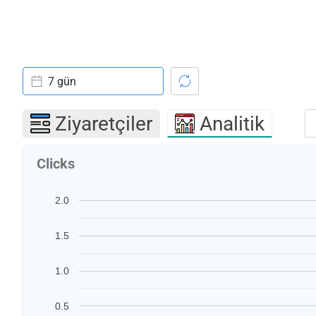
7 gün
Ziyaretçiler
Analitik
Clicks
2.0
1.5
1.0
0.5