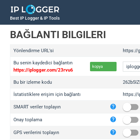
Best IP Logger & IP Tools
BAĞLANTI BILGILERI
Yönlendirme URL'si
https://
Bu senin kaydedici bağlantın
kopya
https://iplogger.com/23rvu6
Bu bir izleme kodu
262b5IZ
İstatistiklere erişim için bağlantı
https://
iplo
SMART veriler toplayın
wl.g
ed.t
Onay toplama
bc.a
GPS verilerini toplayın