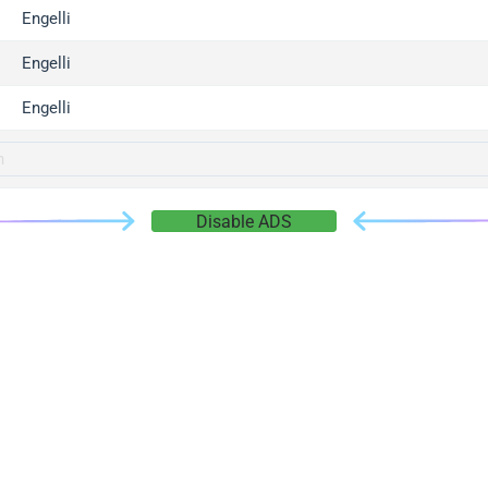
gger.com
Engelli
r.info
Engelli
gger.co
co
Engelli
su
gger.info
g.co
Disable ADS
gger.cn