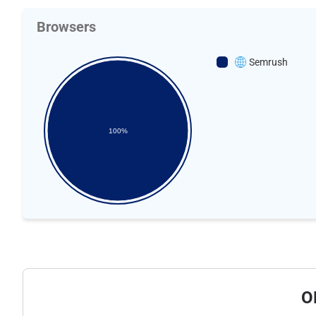
Browsers
Semrush
100%
O