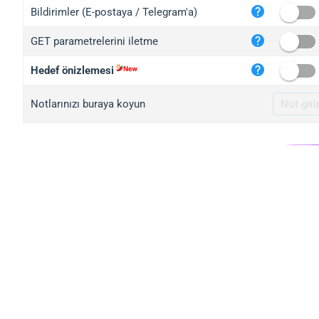
iplo
Bildirimler (E-postaya / Telegram'a)
mape
GET parametrelerini iletme
iplo
2no.
Hedef önizlemesi
yip.
Notlarınızı buraya koyun
iplo
iplo
iplo