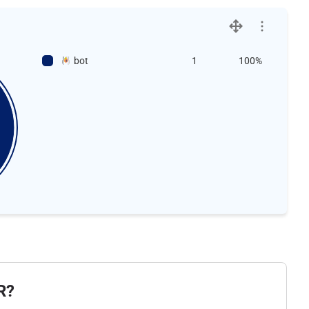
bot
1
100%
R?