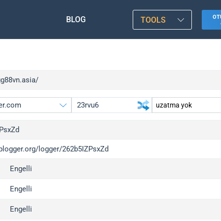
OT
BLOG
TOOLS
gg88vn.asia/
PsxZd
iplogger.org/logger/262b5IZPsxZd
gger.org
upgrade
Engelli
l
upgrade
c
upgrade
Engelli
x
upgrade
Engelli