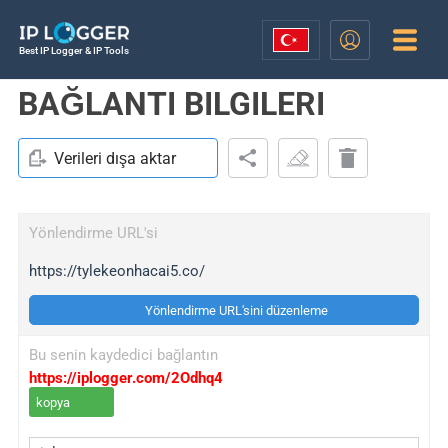
Best IP Logger & IP Tools
BAĞLANTI BILGILERI
Verileri dışa aktar
Yönlendirme URL'si
https://tylekeonhacai5.co/
Yönlendirme URL'sini düzenleme
Bu senin kaydedici bağlantın
https://iplogger.com/2Odhq4
kopya