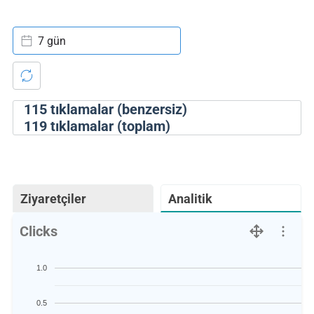
7 gün
115
tıklamalar (benzersiz)
119
tıklamalar (toplam)
Ziyaretçiler
Analitik
Clicks
1.0
0.5