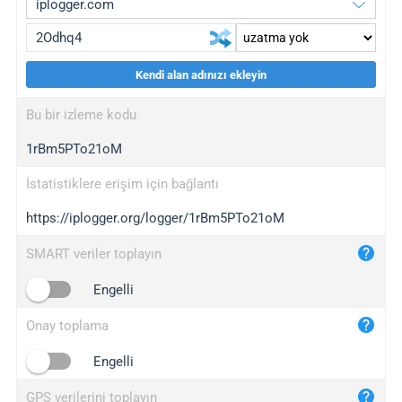
Kendi alan adınızı ekleyin
iplogger.org
upgrade
Bu bir izleme kodu
wl.gl
upgrade
1rBm5PTo21oM
ed.tc
upgrade
bc.ax
upgrade
İstatistiklere erişim için bağlantı
https://iplogger.org/logger/1rBm5PTo21oM
iplogger.com
maper.info
SMART veriler toplayın
iplogger.co
Engelli
2no.co
Onay toplama
yip.su
iplogger.info
Engelli
iplog.co
GPS verilerini toplayın