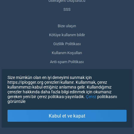
Useragent Oluşturucu
SSS
Bize ulaşın
Kötüye kullanım bildir
Gizlilik Politikası
Kullanım Koşulları
Anti-spam Politikası
GDPR Uyumluluğu
Size mümkün olan en iyi deneyimi sunmak için
Verilerimi sil
https://iplogger.org çerezleri kullanır. Kullanmak, çerez
kullanımımızı kabul ettiğiniz anlamına gelir. Kullandığımız
Onayınızı geri çekin
çerezler hakkında daha fazla bilgi edinmek için okumanız
gereken yeni bir çerez politikası yayınladık.
Çerez
politikasını
görüntüle
KAYDOLUN
Kabul et ve kapat
X
OTURUM AÇ