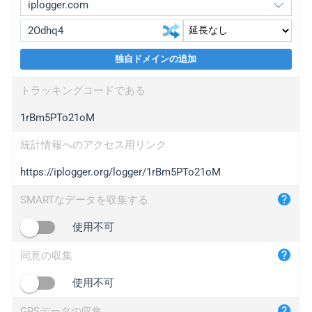
独自ドメインの追加
iplogger.org
upgrade
トラッキングコードである
wl.gl
upgrade
1rBm5PTo21oM
ed.tc
upgrade
bc.ax
upgrade
統計情報へのアクセス用リンク
https://iplogger.org/logger/1rBm5PTo21oM
iplogger.com
maper.info
SMARTなデータを収集する
iplogger.co
使用不可
2no.co
同意の収集
yip.su
iplogger.info
使用不可
iplog.co
GPSデータの収集