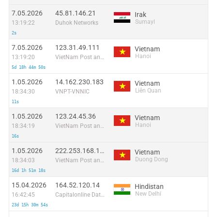
7.05.2026
45.81.146.21
Irak
Sumayl
13:19:22
Duhok Networks
2s
7.05.2026
123.31.49.111
Vietnam
Hanoi
13:19:20
VietNam Post and Telecom Corporation
5d 18h 44m 50s
1.05.2026
14.162.230.183
Vietnam
Liên Quan
18:34:30
VNPT-VNNIC
11s
1.05.2026
123.24.45.36
Vietnam
Hanoi
18:34:19
VietNam Post and Telecom Corporation
16s
1.05.2026
222.253.168.182
Vietnam
Duong Dong
18:34:03
VietNam Post and Telecom Corporation
16d 1h 51m 18s
15.04.2026
164.52.120.14
Hindistan
New Delhi
16:42:45
Capitalonline Data Service (HK) Co
23d 15h 30m 54s