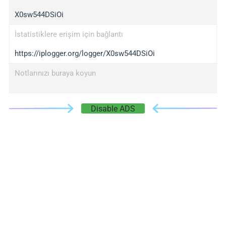
X0sw544DSiOi
İstatistiklere erişim için bağlantı
https://iplogger.org/logger/X0sw544DSiOi
Notlarınızı buraya koyun
Disable ADS