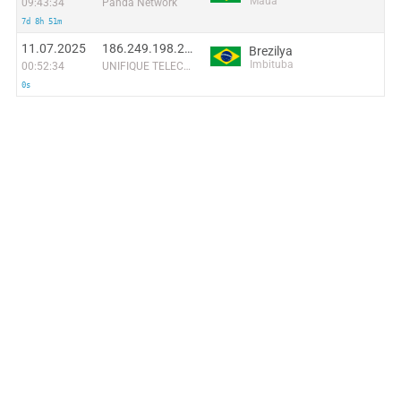
Mauá
09:43:34
Panda Network
7d 8h 51m
11.07.2025
186.249.198.237
Brezilya
Imbituba
00:52:34
UNIFIQUE TELECOMUNICACOES S/A
0s