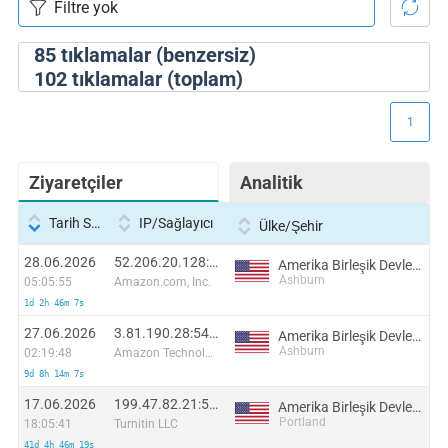
85
tıklamalar (benzersiz)
102
tıklamalar (toplam)
1
Ziyaretçiler
Analitik
Tarih Saati
IP/Sağlayıcı
Ülke/Şehir
28.06.2026
52.206.20.128:56035
Amerika Birleşik Devletleri
Ashburn
05:05:55
Amazon.com, Inc.
1d 2h 46m 7s
27.06.2026
3.81.190.28:54934
Amerika Birleşik Devletleri
Ashburn
02:19:48
Amazon Technologies Inc.
9d 8h 14m 7s
17.06.2026
199.47.82.21:55858
Amerika Birleşik Devletleri
Portland
18:05:41
Turnitin LLC
41d 4h 46m 19s