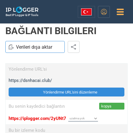
Best IP Logger & IP Tools
BAĞLANTI BILGILERI
Verileri dışa aktar
Yönlendirme URL'si
https://dsnhacai.club/
Yönlendirme URL'sini düzenleme
Bu senin kaydedici bağlantın
kopya
https://iplogger.com/2yUNt7
Bu bir izleme kodu