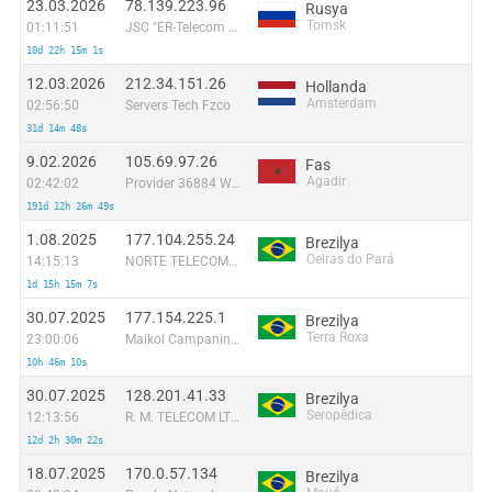
23.03.2026
78.139.223.96
Rusya
Tomsk
01:11:51
JSC "ER-Telecom Holding" Tomsk Branch
10d 22h 15m 1s
12.03.2026
212.34.151.26
Hollanda
Amsterdam
02:56:50
Servers Tech Fzco
31d 14m 48s
9.02.2026
105.69.97.26
Fas
Agadir
02:42:02
Provider 36884 Wana Corporate
191d 12h 26m 49s
1.08.2025
177.104.255.24
Brezilya
Oeiras do Pará
14:15:13
NORTE TELECOMUNICAÇÕES SERVIÇOS DE INTERNET LTDA
1d 15h 15m 7s
30.07.2025
177.154.225.1
Brezilya
Terra Roxa
23:00:06
Maikol Campanini Informatica Me
10h 46m 10s
30.07.2025
128.201.41.33
Brezilya
Seropédica
12:13:56
R. M. TELECOM LTDA ME
12d 2h 30m 22s
18.07.2025
170.0.57.134
Brezilya