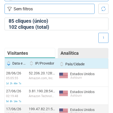
85
cliques (único)
102
cliques (total)
1
Visitantes
Analítica
Data e hora
IP/Provedor
País/Cidade
28/06/26
52.206.20.128:56035
Estados Unidos
Ashburn
05:05:55
Amazon.com, Inc.
1d 2h 46m 7s
27/06/26
3.81.190.28:54934
Estados Unidos
Ashburn
02:19:48
Amazon Technologies Inc.
9d 8h 14m 7s
17/06/26
199.47.82.21:55858
Estados Unidos