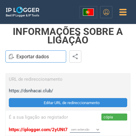
Best IP Logger & IP Tools
INFORMAÇÕES SOBRE A
LIGAÇÃO
Exportar dados
URL de redireccionamento
https://dsnhacai.club/
Editar URL de redireccionamento
É a sua ligação ao registador
cópia
https://iplogger.com/2yUNt7