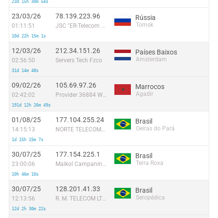
23d 15h 30m 54s
23/03/26
78.139.223.96
Rússia
Tomsk
01:11:51
JSC "ER-Telecom Holding" Tomsk Branch
10d 22h 15m 1s
12/03/26
212.34.151.26
Países Baixos
Amsterdam
02:56:50
Servers Tech Fzco
31d 14m 48s
09/02/26
105.69.97.26
Marrocos
Agadir
02:42:02
Provider 36884 Wana Corporate
191d 12h 26m 49s
01/08/25
177.104.255.24
Brasil
Oeiras do Pará
14:15:13
NORTE TELECOMUNICAÇÕES SERVIÇOS DE INTERNET LTDA
1d 15h 15m 7s
30/07/25
177.154.225.1
Brasil
Terra Roxa
23:00:06
Maikol Campanini Informatica Me
10h 46m 10s
30/07/25
128.201.41.33
Brasil
Seropédica
12:13:56
R. M. TELECOM LTDA ME
12d 2h 30m 22s