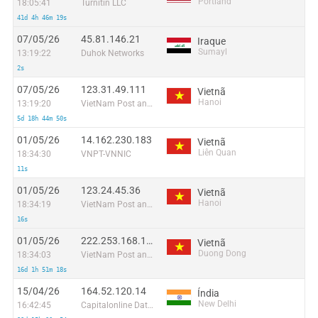
Portland
18:05:41
Turnitin LLC
41d 4h 46m 19s
07/05/26
45.81.146.21
Iraque
Sumayl
13:19:22
Duhok Networks
2s
07/05/26
123.31.49.111
Vietnã
Hanoi
13:19:20
VietNam Post and Telecom Corporation
5d 18h 44m 50s
01/05/26
14.162.230.183
Vietnã
Liên Quan
18:34:30
VNPT-VNNIC
11s
01/05/26
123.24.45.36
Vietnã
Hanoi
18:34:19
VietNam Post and Telecom Corporation
16s
01/05/26
222.253.168.182
Vietnã
Duong Dong
18:34:03
VietNam Post and Telecom Corporation
16d 1h 51m 18s
15/04/26
164.52.120.14
Índia
New Delhi
16:42:45
Capitalonline Data Service (HK) Co