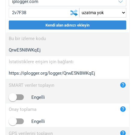
Kendi alan adınızı ekleyin
iplogger.org
upgrade
Bu bir izleme kodu
wl.gl
upgrade
QrwE5N8WKqEj
ed.tc
upgrade
bc.ax
upgrade
İstatistiklere erişim için bağlantı
https://iplogger.org/logger/QrwE5N8WKqEj
iplogger.com
maper.info
SMART veriler toplayın
iplogger.co
Engelli
2no.co
Onay toplama
yip.su
iplogger.info
Engelli
iplog.co
GPS verilerini toplayın