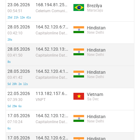
23.06.2026
168.194.81.251:6667
Brezilya
Maracaju
00:54:51
Celerium Comunicacoes Ltda
25d 21h 12m 41s
28.05.2026
164.52.120.6:7538
Hindistan
New Delhi
03:42:10
Capitalonline Data Service (HK) Co
20s
28.05.2026
164.52.120.13:19201
Hindistan
New Delhi
03:41:50
Capitalonline Data Service (HK) Co
8s
28.05.2026
164.52.120.4:15968
Hindistan
New Delhi
03:41:42
Capitalonline Data Service (HK) Co
5d 20h 2m 12s
22.05.2026
113.182.157.65:37231
Vietnam
Sa Dec
07:39:30
VNPT
5d 29m 6s
17.05.2026
164.52.120.12:51510
Hindistan
New Delhi
07:10:24
Capitalonline Data Service (HK) Co
6s
17.05.2026
164.52.120.6:26588
Hindistan