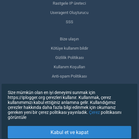
Rastgele IP üreteci
Useragent Oluşturucu
SSS
Bize ulaşın
Kötüye kullanım bildir
Gizlilik Politikası
Kullanım Koşulları
Anti-spam Politikası
GDPR Uyumluluğu
Size mümkün olan en iyi deneyimi sunmak için
Verilerimi sil
https://iplogger.org çerezleri kullanır. Kullanmak, çerez
kullanımımızı kabul ettiğiniz anlamına gelir. Kullandığımız
Onayınızı geri çekin
çerezler hakkında daha fazla bilgi edinmek için okumanız
gereken yeni bir çerez politikası yayınladık.
Çerez
politikasını
görüntüle
KAYDOLUN
Kabul et ve kapat
X
OTURUM AÇ