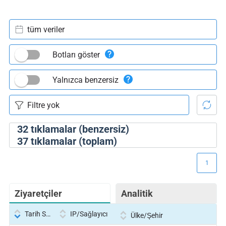
tüm veriler
Botları göster
Yalnızca benzersiz
32
tıklamalar (benzersiz)
37
tıklamalar (toplam)
1
Ziyaretçiler
Analitik
Tarih Saati
IP/Sağlayıcı
Ülke/Şehir