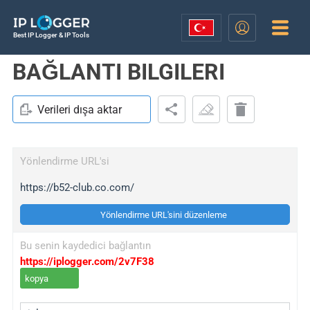
Best IP Logger & IP Tools
BAĞLANTI BILGILERI
Verileri dışa aktar
Yönlendirme URL'si
https://b52-club.co.com/
Yönlendirme URL'sini düzenleme
Bu senin kaydedici bağlantın
https://iplogger.com/2v7F38
kopya