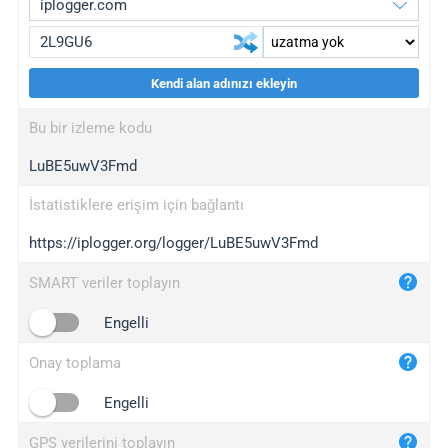
Kendi alan adınızı ekleyin
iplogger.org
upgrade
Bu bir izleme kodu
wl.gl
upgrade
LuBE5uwV3Fmd
ed.tc
upgrade
bc.ax
upgrade
İstatistiklere erişim için bağlantı
https://iplogger.org/logger/LuBE5uwV3Fmd
iplogger.com
maper.info
SMART veriler toplayın
iplogger.co
Engelli
2no.co
Onay toplama
yip.su
iplogger.info
Engelli
iplog.co
GPS verilerini toplayın