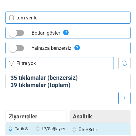
tüm veriler
Botları göster
Yalnızca benzersiz
35
tıklamalar (benzersiz)
39
tıklamalar (toplam)
1
Ziyaretçiler
Analitik
Tarih Saati
IP/Sağlayıcı
Ülke/Şehir