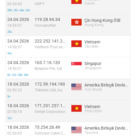
Hanoi
06:34:50
VNPT
28d 15h 43m 53s
24.04.2026
119.28.94.34
Çin Hong Kong ÖİB
Hong Kong
14:50:57
ComsenzNet
20s
24.04.2026
222.252.141.210
Vietnam
Tân Biên
14:50:37
VietNam Post and Telecom Corporation
16s
24.04.2026
163.7.16.133
Singapur
Singapore
14:50:21
Byteplus Pte. Ltd
6d 11h 59m 58s
18.04.2026
172.59.194.190
Amerika Birleşik Devletleri
Fort Worth
02:50:23
T-Mobile USA, Inc.
9s
18.04.2026
171.251.237.134
Vietnam
Phát Diệm
02:50:14
Viettel Corporation
12s
18.04.2026
73.254.26.49
Amerika Birleşik Devletleri
Tacoma
02:50:02
Comcast Cable Communications