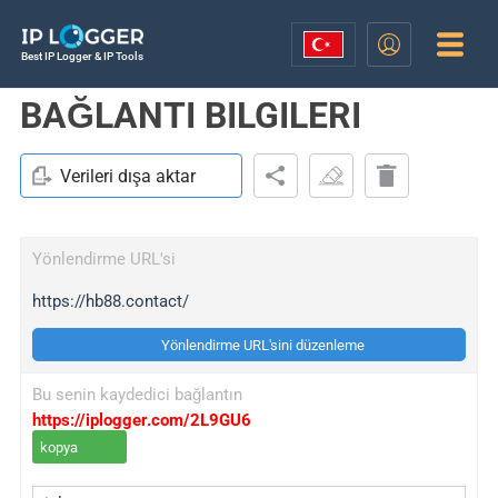
Best IP Logger & IP Tools
BAĞLANTI BILGILERI
Verileri dışa aktar
Yönlendirme URL'si
https://hb88.contact/
Yönlendirme URL'sini düzenleme
Bu senin kaydedici bağlantın
https://iplogger.com/2L9GU6
kopya