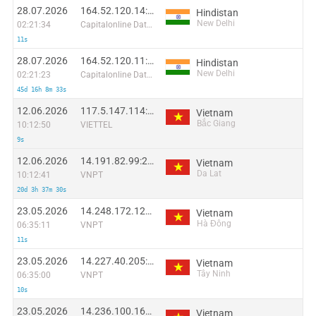
28.07.2026
164.52.120.14:42241
Hindistan
New Delhi
02:21:34
Capitalonline Data Service (HK) Co
11s
28.07.2026
164.52.120.11:64413
Hindistan
New Delhi
02:21:23
Capitalonline Data Service (HK) Co
45d 16h 8m 33s
12.06.2026
117.5.147.114:26820
Vietnam
Bắc Giang
10:12:50
VIETTEL
9s
12.06.2026
14.191.82.99:20128
Vietnam
Da Lat
10:12:41
VNPT
20d 3h 37m 30s
23.05.2026
14.248.172.121:40099
Vietnam
Hà Đông
06:35:11
VNPT
11s
23.05.2026
14.227.40.205:47195
Vietnam
Tây Ninh
06:35:00
VNPT
10s
23.05.2026
14.236.100.166:58629
Vietnam