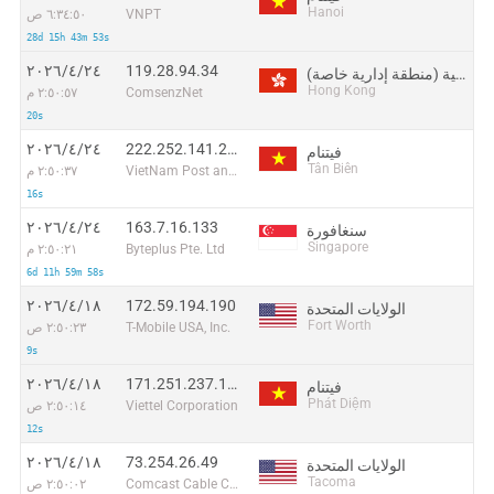
Hanoi
VNPT
٦:٣٤:٥٠ ص
28d 15h 43m 53s
119.28.94.34
٢٤‏/٤‏/٢٠٢٦
هونغ كونغ الصينية (منطقة إدارية خاصة)
Hong Kong
ComsenzNet
٢:٥٠:٥٧ م
20s
222.252.141.210
٢٤‏/٤‏/٢٠٢٦
فيتنام
Tân Biên
VietNam Post and Telecom Corporation
٢:٥٠:٣٧ م
16s
163.7.16.133
٢٤‏/٤‏/٢٠٢٦
سنغافورة
Singapore
Byteplus Pte. Ltd
٢:٥٠:٢١ م
6d 11h 59m 58s
172.59.194.190
١٨‏/٤‏/٢٠٢٦
الولايات المتحدة
Fort Worth
T-Mobile USA, Inc.
٢:٥٠:٢٣ ص
9s
171.251.237.134
١٨‏/٤‏/٢٠٢٦
فيتنام
Phát Diệm
Viettel Corporation
٢:٥٠:١٤ ص
12s
73.254.26.49
١٨‏/٤‏/٢٠٢٦
الولايات المتحدة
Tacoma
Comcast Cable Communications
٢:٥٠:٠٢ ص