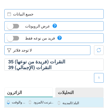
جميع البيانات
عرض الروبوتات
فريد من نوعه فقط
النقرات (فريدة من نوعها)
35
النقرات (الإجمالي)
39
1
التحليلات
الزائرون
بروتوكول الإنترنت/المزود
التاريخ والوقت
البلد/المدينة