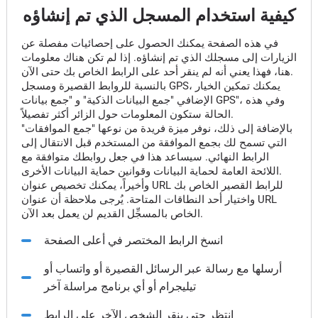
كيفية استخدام المسجل الذي تم إنشاؤه
في هذه الصفحة يمكنك الحصول على إحصائيات مفصلة عن
الزيارات إلى مسجلك الذي تم إنشاؤه. إذا لم تكن هناك معلومات
هنا، فهذا يعني أنه لم ينقر أحد على الرابط الخاص بك حتى الآن.
بالنسبة للروابط القصيرة ومسجل GPS، يمكنك تمكين الخيار
الإضافي "جمع البيانات الذكية" و "جمع بيانات GPS"، وفي هذه
الحالة ستكون المعلومات حول الزائر أكثر تفصيلاً.
بالإضافة إلى ذلك، نوفر ميزة فريدة من نوعها "جمع الموافقات"
التي تسمح لك بجمع الموافقة من المستخدم قبل الانتقال إلى
الرابط النهائي. سيساعد هذا في جعل روابطك متوافقة مع
اللائحة العامة لحماية البيانات وقوانين حماية البيانات الأخرى.
وأخيراً، يمكنك تخصيص عنوان URL للرابط القصير الخاص بك
واختيار أحد النطاقات المتاحة. يُرجى ملاحظة أن عنوان URL
الخاص بالمسجِّل القديم لن يعمل بعد الآن.
انسخ الرابط المختصر في أعلى الصفحة
أرسلها مع رسالة عبر الرسائل القصيرة أو واتساب أو
تيليجرام أو أي برنامج مراسلة آخر
انتظر حتى ينقر الشخص الآخر على الرابط