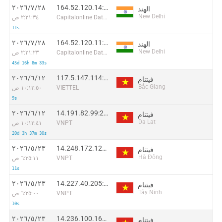
164.52.120.14:42241
٢٨‏/٧‏/٢٠٢٦
الهند
New Delhi
Capitalonline Data Service (HK) Co
٢:٢١:٣٤ ص
11s
164.52.120.11:64413
٢٨‏/٧‏/٢٠٢٦
الهند
New Delhi
Capitalonline Data Service (HK) Co
٢:٢١:٢٣ ص
45d 16h 8m 33s
117.5.147.114:26820
١٢‏/٦‏/٢٠٢٦
فيتنام
Bắc Giang
VIETTEL
١٠:١٢:٥٠ ص
9s
14.191.82.99:20128
١٢‏/٦‏/٢٠٢٦
فيتنام
Da Lat
VNPT
١٠:١٢:٤١ ص
20d 3h 37m 30s
14.248.172.121:40099
٢٣‏/٥‏/٢٠٢٦
فيتنام
Hà Đông
VNPT
٦:٣٥:١١ ص
11s
14.227.40.205:47195
٢٣‏/٥‏/٢٠٢٦
فيتنام
Tây Ninh
VNPT
٦:٣٥:٠٠ ص
10s
14.236.100.166:58629
٢٣‏/٥‏/٢٠٢٦
فيتنام