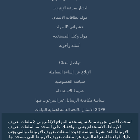
اختبار سرعة الإنترنت
مولد بطاقات الائتمان
مولد IP عشوائي
مولد وكيل المستخدم
أسئلة وأجوبة
Сتواصل معنا
الإبلاغ عن إساءة المعاملة
سياسة الخصوصية
شروط الاستخدام
سياسة مكافحة الرسائل غير المرغوب فيها
الامتثال للائحة العامة لحماية البيانات GDPR
حذف بياناتي
لمنحك أفضل تجربة ممكنة، يستخدم الموقع الإلكتروني $ ملفات تعريف
الارتباط. الاستخدام يعني موافقتك على استخدامنا لملفات تعريف
سحب الموافقة
الارتباط. لقد نشرنا سياسة جديدة لملفات تعريف الارتباط، والتي يجب
عليك قراءتها لمعرفة المزيد عن ملفات تعريف الارتباط التي نستخدمها.