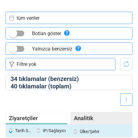
tüm veriler
Botları göster
Yalnızca benzersiz
34
tıklamalar (benzersiz)
40
tıklamalar (toplam)
1
Ziyaretçiler
Analitik
Tarih Saati
IP/Sağlayıcı
Ülke/Şehir