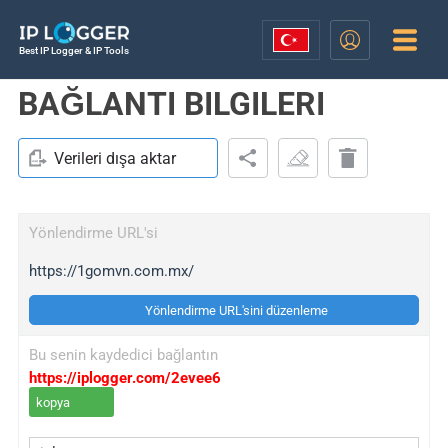
Best IP Logger & IP Tools
BAĞLANTI BILGILERI
Verileri dışa aktar
Yönlendirme URL'si
https://1gomvn.com.mx/
Yönlendirme URL'sini düzenleme
Bu senin kaydedici bağlantın
https://iplogger.com/2evee6
kopya