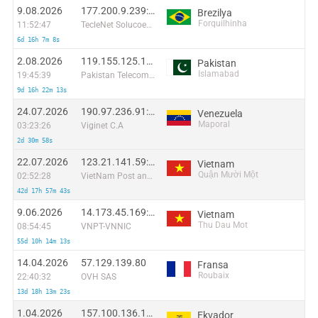
9.08.2026
177.200.9.239:45588
Brezilya
Forquilhinha
11:52:47
TecleNet Solucoes Tecnologicas
6d 16h 7m 8s
2.08.2026
119.155.125.167:33134
Pakistan
Islamabad
19:45:39
Pakistan Telecommuication company limited
9d 16h 22m 13s
24.07.2026
190.97.236.91:58420
Venezuela
Maporal
03:23:26
Viginet C.A
2d 30m 58s
22.07.2026
123.21.141.59:56908
Vietnam
Quận Mười Một
02:52:28
VietNam Post and Telecom Corporation
42d 17h 57m 43s
9.06.2026
14.173.45.169:34626
Vietnam
Thu Dau Mot
08:54:45
VNPT-VNNIC
55d 10h 14m 13s
14.04.2026
57.129.139.80
Fransa
Roubaix
22:40:32
OVH SAS
13d 18h 13m 23s
1.04.2026
157.100.136.180
Ekvador