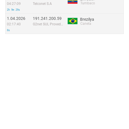
Tumbaco
04:27:09
Telconet S.A
2h 9m 29s
1.04.2026
191.241.200.59
Brezilya
Canela
02:17:40
G2net SUL Provedor Ltda
0s