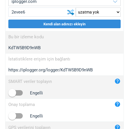
Kendi alan adınızı ekleyin
iplogger.org
upgrade
Bu bir izleme kodu
wl.gl
upgrade
KdTW5B9D9nWB
ed.tc
upgrade
bc.ax
upgrade
İstatistiklere erişim için bağlantı
https://iplogger.org/logger/KdTW5B9D9nWB
iplogger.com
maper.info
SMART veriler toplayın
iplogger.co
Engelli
2no.co
Onay toplama
yip.su
iplogger.info
Engelli
iplog.co
GPS verilerini toplayın