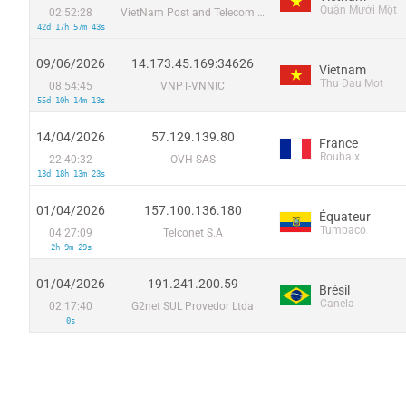
Quận Mười Một
02:52:28
VietNam Post and Telecom Corporation
42d 17h 57m 43s
09/06/2026
14.173.45.169:34626
Vietnam
Thu Dau Mot
08:54:45
VNPT-VNNIC
55d 10h 14m 13s
14/04/2026
57.129.139.80
France
Roubaix
22:40:32
OVH SAS
13d 18h 13m 23s
01/04/2026
157.100.136.180
Équateur
Tumbaco
04:27:09
Telconet S.A
2h 9m 29s
01/04/2026
191.241.200.59
Brésil
Canela
02:17:40
G2net SUL Provedor Ltda
0s