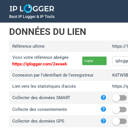
Best IP Logger & IP Tools
DONNÉES DU LIEN
Référence ultime
https:/
Voici votre référence abrégée
copie
https://iplogger.com/2evee6
Connexion par l'identifiant de l'enregistreur
KdTW5
Lien vers les statistiques d'accès
https:/
iplo
Collecter des données SMART
wl.g
ed.t
Collecte des consentements
bc.a
Collecter des données GPS