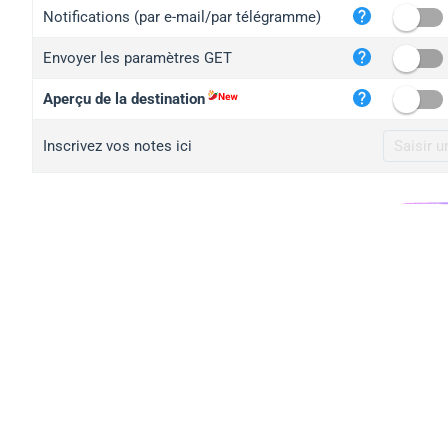
iplo
Notifications (par e-mail/par télégramme)
mape
Envoyer les paramètres GET
iplo
2no.
Aperçu de la destination
yip.
Inscrivez vos notes ici
iplo
iplo
iplo