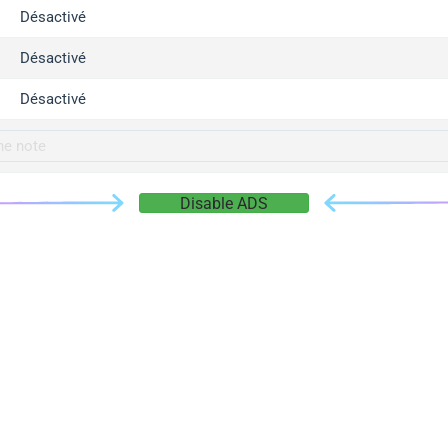
gger.com
Désactivé
r.info
Désactivé
gger.co
co
Désactivé
su
gger.info
g.co
Disable ADS
gger.cn