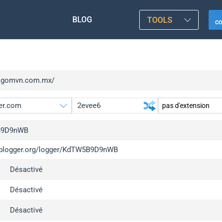
BLOG
TOOLS
C
/1gomvn.com.mx/
B9D9nWB
/iplogger.org/logger/KdTW5B9D9nWB
gger.org
upgr
Désactivé
l
upgr
c
upgr
Désactivé
x
upgr
Désactivé