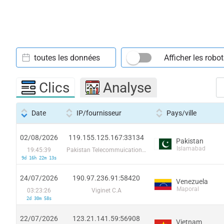
toutes les données
Afficher les robo
Clics
Analyse
Date
IP/fournisseur
Pays/ville
02/08/2026
119.155.125.167:33134
Pakistan
Islamabad
19:45:39
Pakistan Telecommuication company limited
9d 16h 22m 13s
24/07/2026
190.97.236.91:58420
Venezuela
Maporal
03:23:26
Viginet C.A
2d 30m 58s
22/07/2026
123.21.141.59:56908
Vietnam