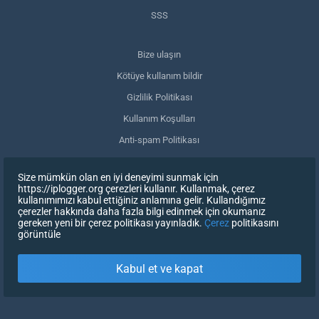
SSS
Bize ulaşın
Kötüye kullanım bildir
Gizlilik Politikası
Kullanım Koşulları
Anti-spam Politikası
GDPR Uyumluluğu
Size mümkün olan en iyi deneyimi sunmak için
Verilerimi sil
https://iplogger.org çerezleri kullanır. Kullanmak, çerez
kullanımımızı kabul ettiğiniz anlamına gelir. Kullandığımız
Onayınızı geri çekin
çerezler hakkında daha fazla bilgi edinmek için okumanız
gereken yeni bir çerez politikası yayınladık.
Çerez
politikasını
görüntüle
KAYDOLUN
Kabul et ve kapat
X
OTURUM AÇ