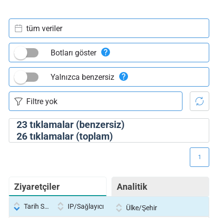
tüm veriler
Botları göster
Yalnızca benzersiz
23
tıklamalar (benzersiz)
26
tıklamalar (toplam)
1
Ziyaretçiler
Analitik
Tarih Saati
IP/Sağlayıcı
Ülke/Şehir