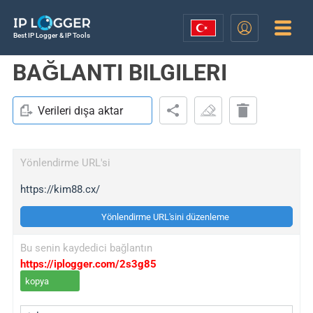
Best IP Logger & IP Tools
BAĞLANTI BILGILERI
Verileri dışa aktar
Yönlendirme URL'si
https://kim88.cx/
Yönlendirme URL'sini düzenleme
Bu senin kaydedici bağlantın
https://iplogger.com/2s3g85
kopya