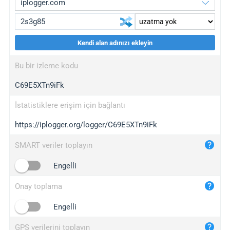
Kendi alan adınızı ekleyin
iplogger.org
upgrade
Bu bir izleme kodu
wl.gl
upgrade
C69E5XTn9iFk
ed.tc
upgrade
bc.ax
upgrade
İstatistiklere erişim için bağlantı
https://iplogger.org/logger/C69E5XTn9iFk
iplogger.com
maper.info
SMART veriler toplayın
iplogger.co
Engelli
2no.co
Onay toplama
yip.su
iplogger.info
Engelli
iplog.co
GPS verilerini toplayın