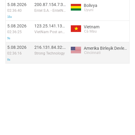
5.08.2026
200.87.154.7:38552
Bolivya
Uyuni
02:36:40
Entel S.A. - EntelNet
15s
5.08.2026
123.25.141.137:49880
Vietnam
Cà Mau
02:36:25
VietNam Post and Telecom Corporation
9s
5.08.2026
216.131.84.32:43598
Amerika Birleşik Devletleri
Cincinnati
02:36:16
Strong Technology
0s