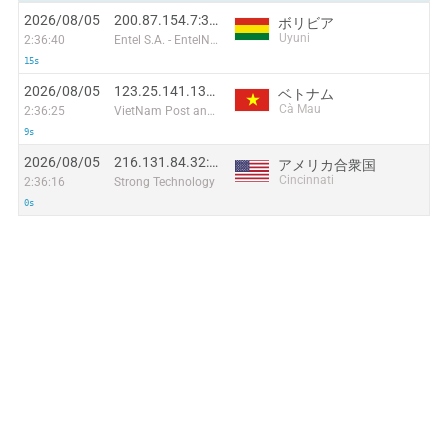
2026/08/05
200.87.154.7:38552
ボリビア
Uyuni
2:36:40
Entel S.A. - EntelNet
15s
2026/08/05
123.25.141.137:49880
ベトナム
Cà Mau
2:36:25
VietNam Post and Telecom Corporation
9s
2026/08/05
216.131.84.32:43598
アメリカ合衆国
Cincinnati
2:36:16
Strong Technology
0s