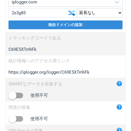
独自ドメインの追加
iplogger.org
upgrade
トラッキングコードである
wl.gl
upgrade
C69E5XTn9iFk
ed.tc
upgrade
bc.ax
upgrade
統計情報へのアクセス用リンク
https://iplogger.org/logger/C69E5XTn9iFk
iplogger.com
maper.info
SMARTなデータを収集する
iplogger.co
使用不可
2no.co
同意の収集
yip.su
iplogger.info
使用不可
iplog.co
GPSデータの収集