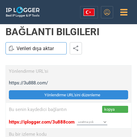
Best IP Logger & IP Tools
BAĞLANTI BILGILERI
Verileri dışa aktar
Yönlendirme URL'si
https://3u888.com/
Yönlendirme URL'sini düzenleme
Bu senin kaydedici bağlantın
kopya
https://iplogger.com/3u888com
Bu bir izleme kodu