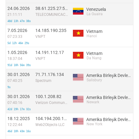
24.06.2026
38.61.225.27:56684
Venezuela
La Guaira
21:11:11
TELECOMUNICACIONES G-NETWORK, C.A.
48d 13h 47m 38s
7.05.2026
14.185.190.235
Vietnam
Hanoi
07:23:33
VNPT
5d 12h 46m 29s
1.05.2026
14.191.112.17
Vietnam
Da Nang
18:37:04
VNPT
91d 10h 56m 39s
30.01.2026
71.71.176.134
Amerika Birleşik Devletleri
Salisbury
07:40:25
Spectrum
9s
30.01.2026
100.1.208.82
Amerika Birleşik Devletleri
Newark
07:40:16
Verizon Communications
42d 19h 17m 32s
18.12.2025
104.194.200.160
Amerika Birleşik Devletleri
New York
12:22:44
Web2Objects LLC
46d 10h 43m 16s