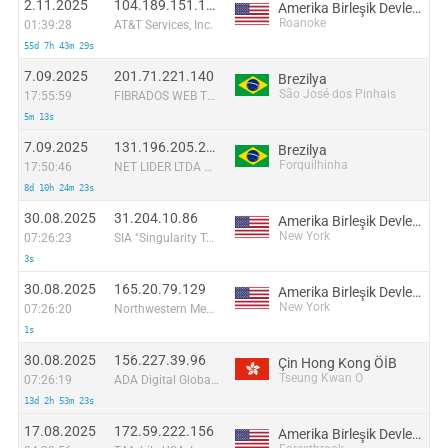
2.11.2025
104.189.151.176
Amerika Birleşik Devletleri
Roanoke
01:39:28
AT&T Services, Inc.
55d 7h 43m 29s
7.09.2025
201.71.221.140
Brezilya
São José dos Pinhais
17:55:59
FIBRADOS WEB TELECOMUNICAÇOES LTDA
5m 13s
7.09.2025
131.196.205.206
Brezilya
Forquilhinha
17:50:46
NET LIDER LTDA ME
8d 10h 24m 23s
30.08.2025
31.204.10.86
Amerika Birleşik Devletleri
New York
07:26:23
SIA "Singularity Telecom"
3s
30.08.2025
165.20.79.129
Amerika Birleşik Devletleri
New York
07:26:20
Northwestern Memorial Hospital
1s
30.08.2025
156.227.39.96
Çin Hong Kong ÖİB
Tseung Kwan O
07:26:19
ADA Digital Global Inc
13d 2h 53m 23s
17.08.2025
172.59.222.156
Amerika Birleşik Devletleri