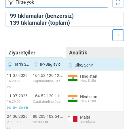
99
tıklamalar (benzersiz)
139
tıklamalar (toplam)
1
Ziyaretçiler
Analitik
Tarih Saati
IP/Sağlayıcı
Ülke/Şehir
11.07.2026
164.52.120.12:21772
Hindistan
New Delhi
16:29:21
Capitalonline Data Service (HK) Co
12s
11.07.2026
164.52.120.11:3818
Hindistan
New Delhi
16:29:09
Capitalonline Data Service (HK) Co
16d 19h 17m 56s
24.06.2026
88.203.102.54:32782
Malta
Birkirkara
21:11:13
Melita Ltd
2s