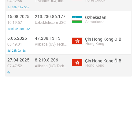
Forestbrook
04:32:56
T-Mobile USA, Inc.
1d 18h 12m 59s
15.08.2025
213.230.86.177
Özbekistan
Samarkand
10:19:57
Uzbektelecom JSC
101d 3h 30m 56s
6.05.2025
47.238.13.13
Çin Hong Kong ÖİB
Hong Kong
06:49:01
Alibaba (US) Technology Co., Ltd.
8d 23h 1m 9s
27.04.2025
8.210.8.206
Çin Hong Kong ÖİB
Hong Kong
07:47:52
Alibaba (US) Technology Co., Ltd.
0s