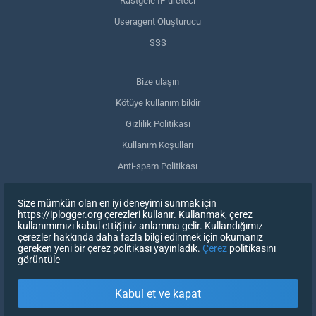
Rastgele IP üreteci
Useragent Oluşturucu
SSS
Bize ulaşın
Kötüye kullanım bildir
Gizlilik Politikası
Kullanım Koşulları
Anti-spam Politikası
GDPR Uyumluluğu
Size mümkün olan en iyi deneyimi sunmak için
Verilerimi sil
https://iplogger.org çerezleri kullanır. Kullanmak, çerez
kullanımımızı kabul ettiğiniz anlamına gelir. Kullandığımız
Onayınızı geri çekin
çerezler hakkında daha fazla bilgi edinmek için okumanız
gereken yeni bir çerez politikası yayınladık.
Çerez
politikasını
görüntüle
KAYDOLUN
Kabul et ve kapat
X
OTURUM AÇ