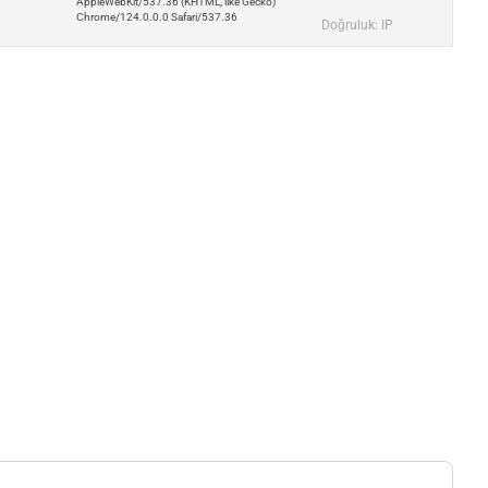
AppleWebKit/537.36 (KHTML, like Gecko)
Chrome/124.0.0.0 Safari/537.36
Doğruluk: IP