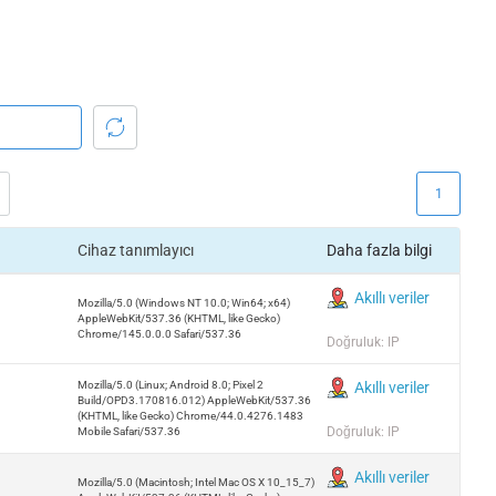
1
Cihaz tanımlayıcı
Daha fazla bilgi
Akıllı veriler
Mozilla/5.0 (Windows NT 10.0; Win64; x64)
AppleWebKit/537.36 (KHTML, like Gecko)
Chrome/145.0.0.0 Safari/537.36
Doğruluk: IP
Mozilla/5.0 (Linux; Android 8.0; Pixel 2
Akıllı veriler
Build/OPD3.170816.012) AppleWebKit/537.36
(KHTML, like Gecko) Chrome/44.0.4276.1483
Doğruluk: IP
Mobile Safari/537.36
Akıllı veriler
Mozilla/5.0 (Macintosh; Intel Mac OS X 10_15_7)