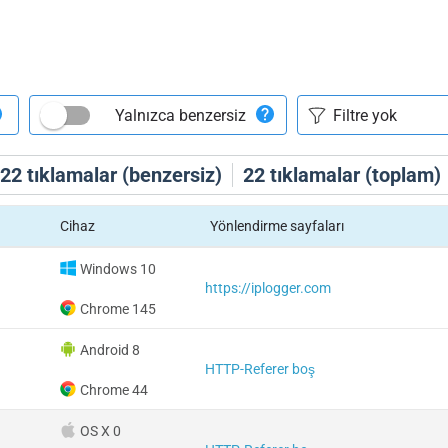
Yalnızca benzersiz
22
tıklamalar (benzersiz)
22
tıklamalar (toplam)
Cihaz
Yönlendirme sayfaları
Windows 10
https://iplogger.com
Chrome 145
Android 8
HTTP-Referer boş
Chrome 44
OS X 0