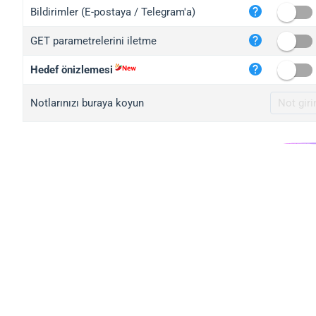
iplo
Bildirimler (E-postaya / Telegram'a)
mape
GET parametrelerini iletme
iplo
2no.
Hedef önizlemesi
yip.
Notlarınızı buraya koyun
iplo
iplo
iplo