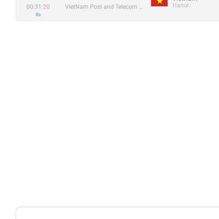
Hanoi
00:31:20
VietNam Post and Telecom Corporation
0s