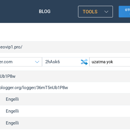
OT
BLOG
TOOLS
keovip1.pro/
Ub1P8w
/iplogger.org/logger/36mT5nUb1P8w
gger.org
upgrade
Engelli
l
upgrade
c
upgrade
Engelli
x
upgrade
Engelli