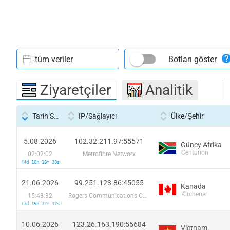
tüm veriler
Botları göster
Ziyaretçiler
Analitik
Tarih Saati
IP/Sağlayıcı
Ülke/Şehir
5.08.2026
102.32.211.97:55571
Güney Afrika
Centurion
02:02:02
Metrofibre Networx
44d 10h 18m 30s
21.06.2026
99.251.123.86:45055
Kanada
Kitchener
15:43:32
Rogers Communications Canada Inc.
11d 15h 12m 12s
10.06.2026
123.26.163.190:55684
Vietnam