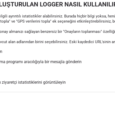
LUŞTURULAN LOGGER NASIL KULLANILI
gili ayrıntılı istatistikler alabilirsiniz. Burada hiçbir bilgi yoksa, 
topla" ve "GPS verilerini topla" ek seçeneğini etkinleştirebilirsiniz, 
nay almanızı sağlayan benzersiz bir "Onayların toplanması" özelliği
evcut alan adlarından birini seçebilirsiniz. Eski kaydedici URL'sinin 
ın
 programı aracılığıyla bir mesajla gönderin
 ziyaretçi istatistiklerini görüntüleyin