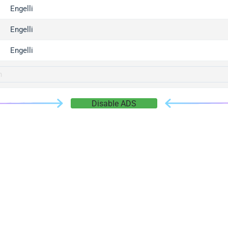
gger.com
Engelli
r.info
Engelli
gger.co
co
Engelli
su
gger.info
g.co
Disable ADS
gger.cn