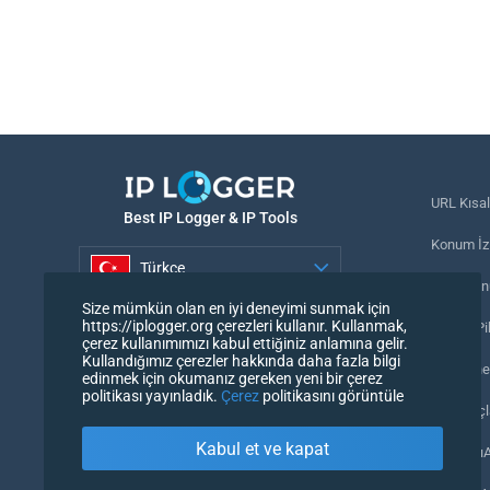
URL Kısal
Best IP Logger & IP Tools
Konum İzl
Türkçe
Telefon n
Size mümkün olan en iyi deneyimi sunmak için
Türkçe
https://iplogger.org çerezleri kullanır. Kullanmak,
İzleme Pi
çerez kullanımımızı kabul ettiğiniz anlamına gelir.
Kullandığımız çerezler hakkında daha fazla bilgi
URL denet
edinmek için okumanız gereken yeni bir çerez
politikası yayınladık.
Çerez
politikasını görüntüle
IP Sayaçl
Kabul et ve kapat
Kullanıcı