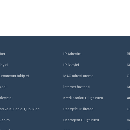
tıcı
IP Adresim
B
eyici
IP İzleyici
Kö
umarasını takip et
MAC adresi arama
Gi
kseli
İnternet hız testi
K
leyicisi
Kredi Kartları Oluşturucu
A
arı ve Kullanıcı Çubukları
Rastgele IP üreteci
G
Ajanım
Useragent Oluşturucu
Ve