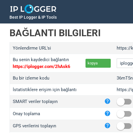
Best IP Logger & IP Tools
BAĞLANTI BILGILERI
Yönlendirme URL'si
https://
Bu senin kaydedici bağlantın
kopya
https://iplogger.com/2hAsk6
Bu bir izleme kodu
36mT5n
İstatistiklere erişim için bağlantı
https:/
iplo
SMART veriler toplayın
wl.g
ed.t
Onay toplama
bc.a
GPS verilerini toplayın