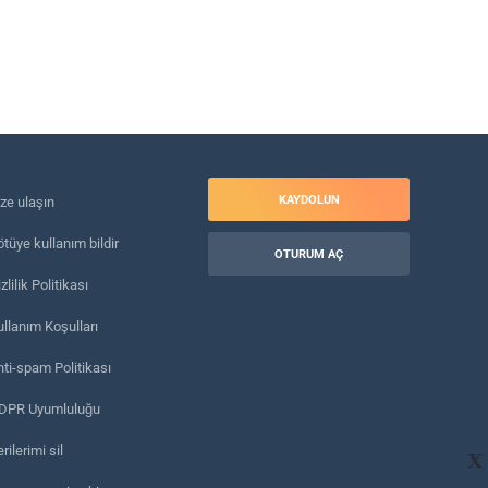
KAYDOLUN
ize ulaşın
tüye kullanım bildir
OTURUM AÇ
zlilik Politikası
ullanım Koşulları
nti-spam Politikası
DPR Uyumluluğu
rilerimi sil
X