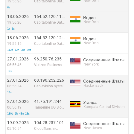
New Delhi
19:56:26
Capitalonline Data Service (HK) Co
6s
18.06.2026
164.52.120.11:46094
Индия
New Delhi
19:56:20
Capitalonline Data Service (HK) Co
1m 5s
18.06.2026
164.52.120.12:42735
Индия
New Delhi
19:55:15
Capitalonline Data Service (HK) Co
142d 12h 58m 29s
27.01.2026
96.250.76.235
Соединенные Штаты
New York
06:56:46
Verizon Business
12s
27.01.2026
68.196.252.226
Соединенные Штаты
Hackensack
06:56:34
Cablevision Systems Corp.
15s
27.01.2026
41.75.191.244
Уганда
Kampala Central Division
06:56:19
Tangerine UG Block03 Natted Pool15 2G 4G
130d 1h 45m 25s
19.09.2025
104.28.237.101
Соединенные Штаты
New Haven
05:10:54
Cloudflare, Inc.