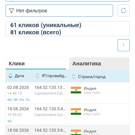
61
кликов (уникальные)
81
кликов (всего)
1
Клики
Аналитика
Дата
IP/провайдер
Страна/город
02.08.2026
164.52.120.13:3336
Индия
New Delhi
14:48:13
Capitalonline Data Service (HK) Co
44d 18h 51m 31s
18.06.2026
164.52.120.5:49922
Индия
New Delhi
19:56:42
Capitalonline Data Service (HK) Co
16s
18.06.2026
164.52.120.3:61246
Индия