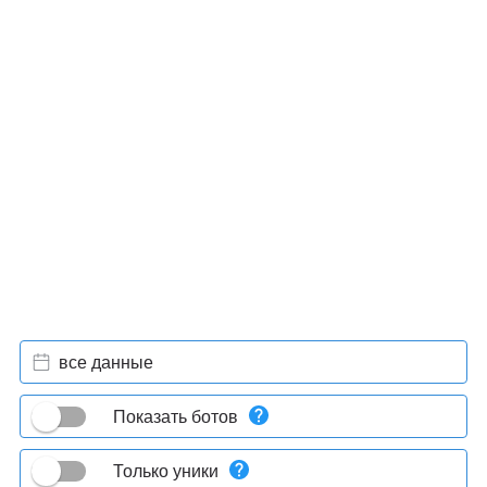
все данные
Показать ботов
Только уники