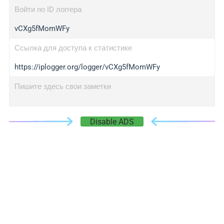
Войти по ID логгера
vCXg5fMomWFy
Ссылка для доступа к статистике
https://iplogger.org/logger/vCXg5fMomWFy
Пишите здесь свои заметки
Disable ADS