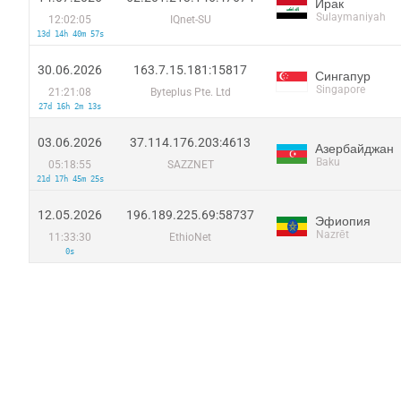
Ирак
Sulaymaniyah
12:02:05
IQnet-SU
13d 14h 40m 57s
30.06.2026
163.7.15.181:15817
Сингапур
Singapore
21:21:08
Byteplus Pte. Ltd
27d 16h 2m 13s
03.06.2026
37.114.176.203:4613
Азербайджан
Baku
05:18:55
SAZZNET
21d 17h 45m 25s
12.05.2026
196.189.225.69:58737
Эфиопия
Nazrēt
11:33:30
EthioNet
0s