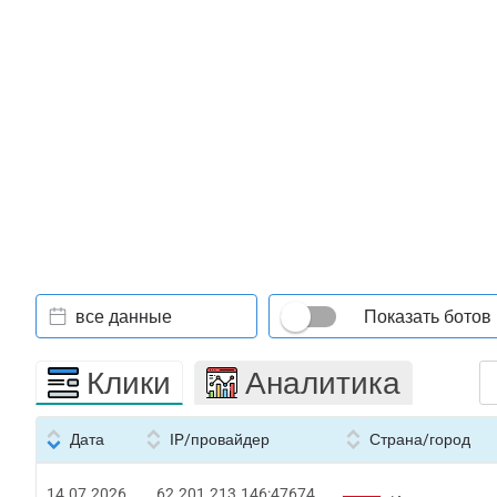
все данные
Показать ботов
Клики
Аналитика
Дата
IP/провайдер
Страна/город
14.07.2026
62.201.213.146:47674