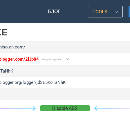
БЛОГ
TOOLS
КЕ
/miso.cn.com/
/iplogger.com/2lJp84
oTaNhK
/iplogger.org/logger/jdSE5KoTaNhK
Disable ADS