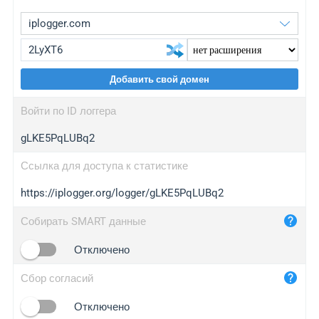
Добавить свой домен
iplogger.org
upgrade
Войти по ID логгера
wl.gl
upgrade
gLKE5PqLUBq2
ed.tc
upgrade
bc.ax
upgrade
Ссылка для доступа к статистике
https://iplogger.org/logger/gLKE5PqLUBq2
iplogger.com
maper.info
Собирать SMART данные
iplogger.co
Отключено
2no.co
Сбор согласий
yip.su
iplogger.info
Отключено