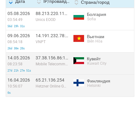
Дата
IP/провайдер
Страна/город
05.08.2026
88.213.220.111:60902
Болгария
Sofia
03:54:49
Unics EOOD
56d 19h 31s
09.06.2026
14.191.232.78:7553
Вьетнам
Biên Hòa
08:54:18
VNPT
26d 30m 20s
14.05.2026
37.38.156.86:19928
Кувейт
Kuwait City
08:23:58
Mobile Telecommunications Company
27d 21h 27m 51s
16.04.2026
65.21.136.254
Финляндия
Helsinki
10:56:07
Hetzner Online GmbH
0s