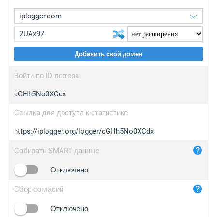
Добавить свой домен
iplogger.org
upgrade
Войти по ID логгера
wl.gl
upgrade
cGHh5No0XCdx
ed.tc
upgrade
bc.ax
upgrade
Ссылка для доступа к статистике
https://iplogger.org/logger/cGHh5No0XCdx
iplogger.com
maper.info
Собирать SMART данные
iplogger.co
Отключено
2no.co
Сбор согласий
yip.su
iplogger.info
Отключено