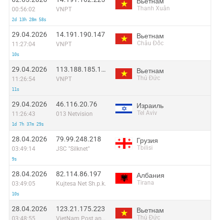
Вьетнам
Thanh Xuân
00:56:02
VNPT
2d 13h 28m 58s
29.04.2026
14.191.190.147
Вьетнам
Châu Đốc
11:27:04
VNPT
10s
29.04.2026
113.188.185.123
Вьетнам
Thủ Đức
11:26:54
VNPT
11s
29.04.2026
46.116.20.76
Израиль
Tel Aviv
11:26:43
013 Netvision
1d 7h 37m 29s
28.04.2026
79.99.248.218
Грузия
Tbilisi
03:49:14
JSC "Silknet"
9s
28.04.2026
82.114.86.197
Албания
Tirana
03:49:05
Kujtesa Net Sh.p.k.
10s
28.04.2026
123.21.175.223
Вьетнам
Thủ Đức
03:48:55
VietNam Post and Telecom Corporation