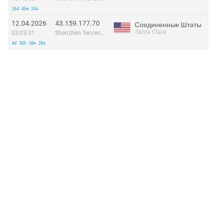
16d 45m 24s
12.04.2026
43.159.177.70
Соединенные Штаты
Santa Clara
03:03:31
Shenzhen Tencent Computer Systems Company Limited
4d 16h 10m 28s