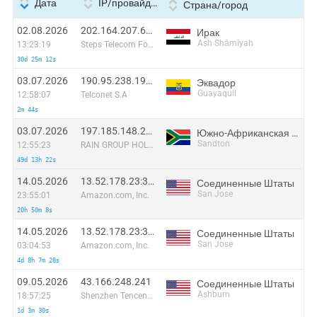
Дата
IP/провайдер
Страна/город
02.08.2026
202.164.207.67:17631
Ирак
Ash Shāmīyah
13:23:19
Steps Telecom For Internet Ltd.
30d 25m 12s
03.07.2026
190.95.238.194:41760
Эквадор
Guayaquil
12:58:07
Telconet S.A
2m 44s
03.07.2026
197.185.148.27:62500
Южно-Африканская Республика
Sandton
12:55:23
RAIN GROUP HOLDINGS (PTY) LTD
49d 13h 22s
14.05.2026
13.52.178.23:38232
Соединенные Штаты
San Jose
23:55:01
Amazon.com, Inc.
20h 50m 8s
14.05.2026
13.52.178.23:39494
Соединенные Штаты
San Jose
03:04:53
Amazon.com, Inc.
4d 8h 7m 28s
09.05.2026
43.166.248.241
Соединенные Штаты
Ashburn
18:57:25
Shenzhen Tencent Computer Systems Company Limited
1d 3m 30s