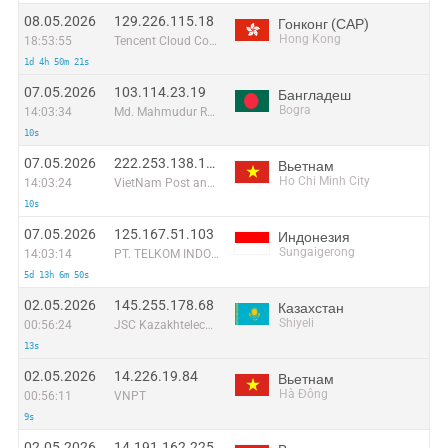
08.05.2026
129.226.115.18
Гонконг (САР)
Hong Kong
18:53:55
Tencent Cloud Computing (Beijing) Co
1d 4h 50m 21s
07.05.2026
103.114.23.19
Бангладеш
Bogra
14:03:34
Md. Mahmudur Rahman
10s
07.05.2026
222.253.138.118
Вьетнам
Ho Chi Minh City
14:03:24
VietNam Post and Telecom Corporation
10s
07.05.2026
125.167.51.103
Индонезия
Sungaigerong
14:03:14
PT. TELKOM INDONESIA
5d 13h 6m 50s
02.05.2026
145.255.178.68
Казахстан
Shiyeli
00:56:24
JSC Kazakhtelecom
13s
02.05.2026
14.226.19.84
Вьетнам
Hà Đông
00:56:11
VNPT
9s
02.05.2026
14.191.162.225