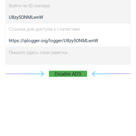
Войти по ID логгера
U8zy5ONMLwnW
Ссылка для доступа к статистике
https://iplogger.org/logger/U8zy5ONMLwnW
Пишите здесь свои заметки
Disable ADS