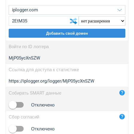
Добавить свой домен
iplogger.org
upgrade
Войти по ID логгера
wl.gl
upgrade
MjP05ycXnSZW
ed.tc
upgrade
bc.ax
upgrade
Ссылка для доступа к статистике
https://iplogger.org/logger/MjP05ycXnSZW
iplogger.com
maper.info
Собирать SMART данные
iplogger.co
Отключено
2no.co
Сбор согласий
yip.su
iplogger.info
Отключено