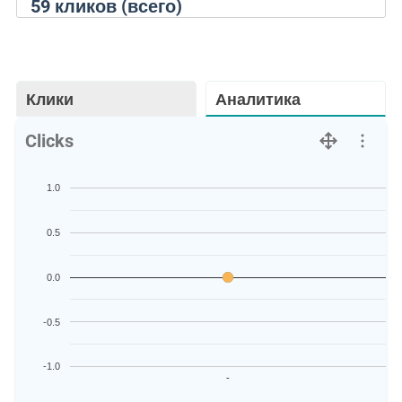
59
кликов (всего)
Клики
Аналитика
Clicks
1.0
0.5
0.0
-0.5
-1.0
-