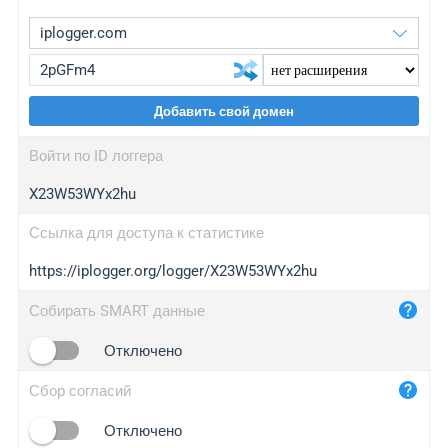
Добавить свой домен
iplogger.org
upgrade
Войти по ID логгера
wl.gl
upgrade
X23W53WYx2hu
ed.tc
upgrade
bc.ax
upgrade
Ссылка для доступа к статистике
https://iplogger.org/logger/X23W53WYx2hu
iplogger.com
maper.info
Собирать SMART данные
iplogger.co
Отключено
2no.co
Сбор согласий
yip.su
iplogger.info
Отключено