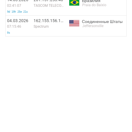
Бразилия
Praia do Baixio
02:41:07
TASCOM TELECOMUNICAÇÕES LTDA
9d 19h 25m 21s
04.03.2026
162.155.156.106
Соединенные Штаты
Jeffersonville
07:15:46
Spectrum
0s