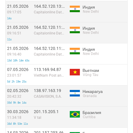
21.05.2026
164.52.120.13:25051
Индия
New Delhi
09:17:05
Capitalonline Data Service (HK) Co
14s
21.05.2026
164.52.120.11:41521
Индия
New Delhi
09:16:51
Capitalonline Data Service (HK) Co
11s
21.05.2026
164.52.120.11:24374
Индия
New Delhi
09:16:40
Capitalonline Data Service (HK) Co
13d 10h 14m 43s
07.05.2026
113.169.94.87
Вьетнам
Vũng Tàu
23:01:57
VietNam Post and Telecom Corporation
5d 2h 19m 25s
02.05.2026
138.97.163.19
Никарагуа
Granada
20:42:32
CASAVISION, S.A.
33d 9h 8m 14s
30.03.2026
201.15.205.1
Бразилия
Curitiba
11:34:18
V tal
16d 8h 53m 11s
14.03.2026
201.157.253.46