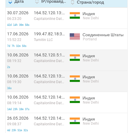
Дата
IP/провайдер
Страна/город
30.07.2026
164.52.120.13:28663
Индия
New Delhi
06:23:20
Capitalonline Data Service (HK) Co
42d 14h 30m 58s
17.06.2026
199.47.82.18:36322
Соединенные Штаты
Portland
15:52:22
Turnitin LLC
7d 7h 32m 50s
10.06.2026
164.52.120.5:18014
Индия
New Delhi
08:19:32
Capitalonline Data Service (HK) Co
2s
10.06.2026
164.52.120.13:22023
Индия
New Delhi
08:19:30
Capitalonline Data Service (HK) Co
16s
10.06.2026
164.52.120.14:15136
Индия
New Delhi
08:19:14
Capitalonline Data Service (HK) Co
14d 23h 10m 37s
26.05.2026
164.52.120.14:2724
Индия
New Delhi
09:08:37
Capitalonline Data Service (HK) Co
4d 23h 51m 32s