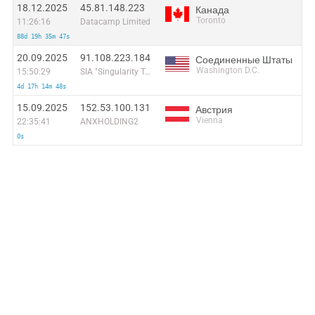
18.12.2025
45.81.148.223
Канада
Toronto
11:26:16
Datacamp Limited
88d 19h 35m 47s
20.09.2025
91.108.223.184
Соединенные Штаты
Washington D.C.
15:50:29
SIA "Singularity Telecom"
4d 17h 14m 48s
15.09.2025
152.53.100.131
Австрия
Vienna
22:35:41
ANXHOLDING2
0s