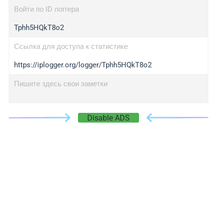
Войти по ID логгера
Tphh5HQkT8o2
Ссылка для доступа к статистике
https://iplogger.org/logger/Tphh5HQkT8o2
Пишите здесь свои заметки
Disable ADS