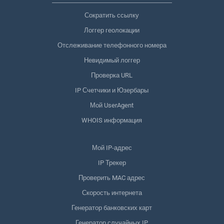
Сократить ссылку
Логгер геолокации
Отслеживание телефонного номера
Невидимый логгер
Проверка URL
IP Счетчики и Юзербары
Мой UserAgent
WHOIS информация
Мой IP-адрес
IP Трекер
Проверить MAC адрес
Скорость интернета
Генератор банковских карт
Генератор случайных IP