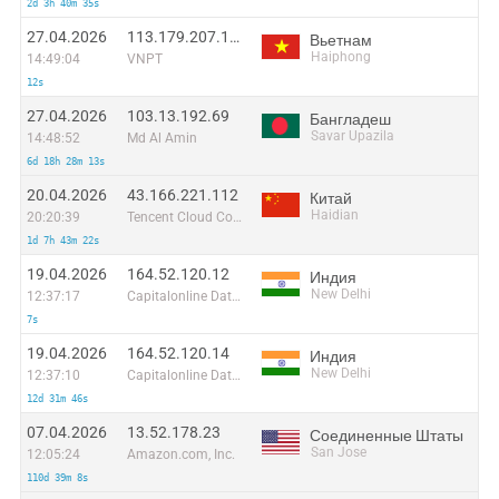
2d 3h 40m 35s
27.04.2026
113.179.207.141
Вьетнам
Haiphong
14:49:04
VNPT
12s
27.04.2026
103.13.192.69
Бангладеш
Savar Upazila
14:48:52
Md Al Amin
6d 18h 28m 13s
20.04.2026
43.166.221.112
Китай
Haidian
20:20:39
Tencent Cloud Computing (Beijing) Co
1d 7h 43m 22s
19.04.2026
164.52.120.12
Индия
New Delhi
12:37:17
Capitalonline Data Service (HK) Co
7s
19.04.2026
164.52.120.14
Индия
New Delhi
12:37:10
Capitalonline Data Service (HK) Co
12d 31m 46s
07.04.2026
13.52.178.23
Соединенные Штаты
San Jose
12:05:24
Amazon.com, Inc.
110d 39m 8s