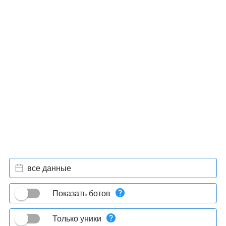
все данные
Показать ботов
Только уники