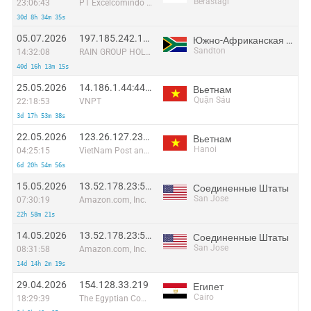
Berastagi
23:06:43
PT Excelcomindo Pratama
30d 8h 34m 35s
05.07.2026
197.185.242.10:17824
Южно-Африканская Республика
Sandton
14:32:08
RAIN GROUP HOLDINGS (PTY) LTD
40d 16h 13m 15s
25.05.2026
14.186.1.44:44213
Вьетнам
Quận Sáu
22:18:53
VNPT
3d 17h 53m 38s
22.05.2026
123.26.127.235:37381
Вьетнам
Hanoi
04:25:15
VietNam Post and Telecom Corporation
6d 20h 54m 56s
15.05.2026
13.52.178.23:55104
Соединенные Штаты
San Jose
07:30:19
Amazon.com, Inc.
22h 58m 21s
14.05.2026
13.52.178.23:52022
Соединенные Штаты
San Jose
08:31:58
Amazon.com, Inc.
14d 14h 2m 19s
29.04.2026
154.128.33.219
Египет
Cairo
18:29:39
The Egyptian Company for Mobile Services