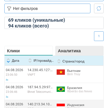
69
кликов (уникальные)
94
кликов (всего)
1
Клики
Аналитика
Дата
IP/провайдер
Страна/город
04.08.2026
14.230.45.127:51743
Вьетнам
Bình Thủy
23:06:50
VNPT
4s
04.08.2026
187.94.5.29:9736
Бразилия
Ribeirão das Neves
23:06:46
Bhnet Telecomunicacoes
3s
04.08.2026
140.213.34.100:15454
Индонезия