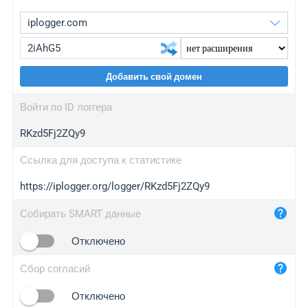
Добавить свой домен
iplogger.org
upgrade
Войти по ID логгера
wl.gl
upgrade
RKzd5Fj2ZQy9
ed.tc
upgrade
bc.ax
upgrade
Ссылка для доступа к статистике
https://iplogger.org/logger/RKzd5Fj2ZQy9
iplogger.com
maper.info
Собирать SMART данные
iplogger.co
Отключено
2no.co
Сбор согласий
yip.su
iplogger.info
Отключено