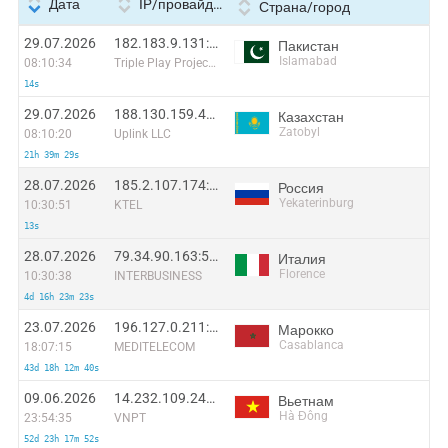
Дата
IP/провайдер
Страна/город
29.07.2026
182.183.9.131:47658
Пакистан
Islamabad
08:10:34
Triple Play Project SOUTH
14s
29.07.2026
188.130.159.43:56101
Казахстан
Zatobyl
08:10:20
Uplink LLC
21h 39m 29s
28.07.2026
185.2.107.174:3005
Россия
Yekaterinburg
10:30:51
KTEL
13s
28.07.2026
79.34.90.163:59974
Италия
Florence
10:30:38
INTERBUSINESS
4d 16h 23m 23s
23.07.2026
196.127.0.211:56334
Марокко
Casablanca
18:07:15
MEDITELECOM
43d 18h 12m 40s
09.06.2026
14.232.109.242:47836
Вьетнам
Hà Đông
23:54:35
VNPT
52d 23h 17m 52s