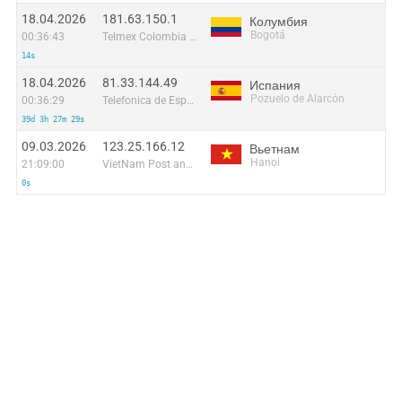
18.04.2026
181.63.150.1
Колумбия
Bogotá
00:36:43
Telmex Colombia S.A.
14s
18.04.2026
81.33.144.49
Испания
Pozuelo de Alarcón
00:36:29
Telefonica de Espana SAU
39d 3h 27m 29s
09.03.2026
123.25.166.12
Вьетнам
Hanoi
21:09:00
VietNam Post and Telecom Corporation
0s