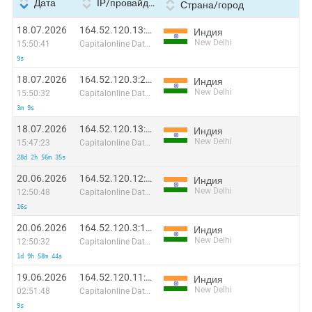
Дата
IP/провайдер
Страна/город
18.07.2026
164.52.120.13:50098
Индия
New Delhi
15:50:41
Capitalonline Data Service (HK) Co
9s
18.07.2026
164.52.120.3:28167
Индия
New Delhi
15:50:32
Capitalonline Data Service (HK) Co
3m 9s
18.07.2026
164.52.120.13:61259
Индия
New Delhi
15:47:23
Capitalonline Data Service (HK) Co
28d 2h 56m 35s
20.06.2026
164.52.120.12:33742
Индия
New Delhi
12:50:48
Capitalonline Data Service (HK) Co
16s
20.06.2026
164.52.120.3:13918
Индия
New Delhi
12:50:32
Capitalonline Data Service (HK) Co
1d 9h 58m 44s
19.06.2026
164.52.120.11:57741
Индия
New Delhi
02:51:48
Capitalonline Data Service (HK) Co
9s