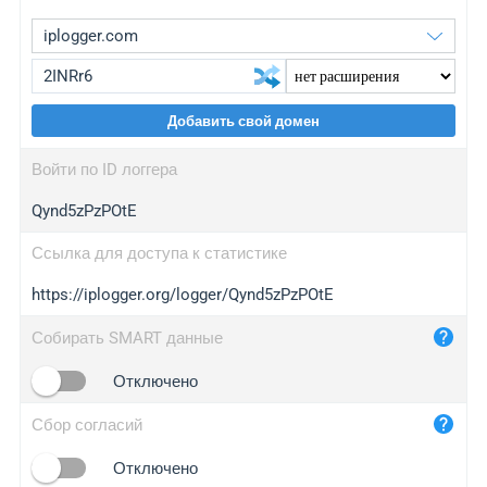
Добавить свой домен
iplogger.org
upgrade
Войти по ID логгера
wl.gl
upgrade
Qynd5zPzPOtE
ed.tc
upgrade
bc.ax
upgrade
Ссылка для доступа к статистике
https://iplogger.org/logger/Qynd5zPzPOtE
iplogger.com
maper.info
Собирать SMART данные
iplogger.co
Отключено
2no.co
Сбор согласий
yip.su
iplogger.info
Отключено