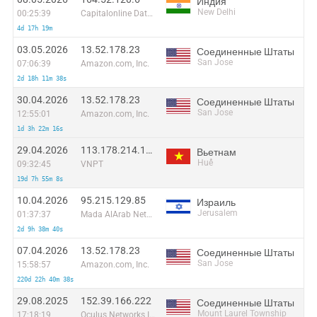
Индия
New Delhi
00:25:39
Capitalonline Data Service (HK) Co
4d 17h 19m
03.05.2026
13.52.178.23
Соединенные Штаты
San Jose
07:06:39
Amazon.com, Inc.
2d 18h 11m 38s
30.04.2026
13.52.178.23
Соединенные Штаты
San Jose
12:55:01
Amazon.com, Inc.
1d 3h 22m 16s
29.04.2026
113.178.214.114
Вьетнам
Huế
09:32:45
VNPT
19d 7h 55m 8s
10.04.2026
95.215.129.85
Израиль
Jerusalem
01:37:37
Mada AlArab Network
2d 9h 38m 40s
07.04.2026
13.52.178.23
Соединенные Штаты
San Jose
15:58:57
Amazon.com, Inc.
220d 22h 40m 38s
29.08.2025
152.39.166.222
Соединенные Штаты
Mount Laurel Township
17:18:19
Oculus Networks Inc