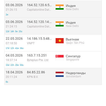
03.06.2026
164.52.120.6:55560
Индия
New Delhi
21:26:15
Capitalonline Data Service (HK) Co
2m
03.06.2026
164.52.120.14:49868
Индия
New Delhi
21:24:15
Capitalonline Data Service (HK) Co
12d 14h 5m 25s
22.05.2026
14.186.15.5:48910
Вьетнам
Quận Tân Phú
07:18:50
VNPT
17d 12h 41m 36s
04.05.2026
163.7.15.251
Сингапур
Singapore
18:37:14
Byteplus Pte. Ltd
15d 22h 25m 50s
18.04.2026
84.85.22.86
Нидерланды
Amsterdam
20:11:24
KPN B.V.
0s