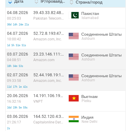
Дата
IP/провайдер
Страна/город
04.08.2026
39.43.33.82:48674
Пакистан
Islamabad
00:25:03
Pakistan Telecommuication company limited
30d 14h 24m 21s
04.07.2026
52.72.8.193:47030
Соединенные Штаты
Ashburn
10:00:42
Amazon.com, Inc.
1d 5h 51m 51s
03.07.2026
23.23.146.111:43918
Соединенные Штаты
Ashburn
04:08:51
Amazon.com
18h 34m 53s
02.07.2026
52.44.198.19:1245
Соединенные Штаты
Ashburn
09:33:58
Amazon.com, Inc.
11d 17h 1m 42s
20.06.2026
14.191.106.195:31729
Вьетнам
Pleiku
16:32:16
VNPT
16d 19h 5m 59s
03.06.2026
164.52.120.4:32824
Индия
New Delhi
21:26:17
Capitalonline Data Service (HK) Co
2s