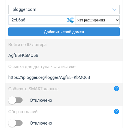
Добавить свой домен
iplogger.org
upgrade
Войти по ID логгера
wl.gl
upgrade
AgfE5FKbMQ6B
ed.tc
upgrade
bc.ax
upgrade
Ссылка для доступа к статистике
https://iplogger.org/logger/AgfE5FKbMQ6B
iplogger.com
maper.info
Собирать SMART данные
iplogger.co
Отключено
2no.co
Сбор согласий
yip.su
iplogger.info
Отключено