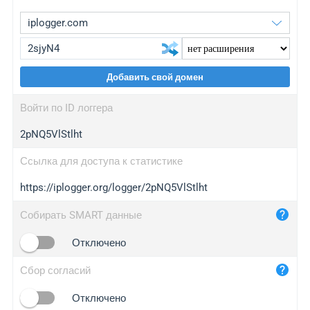
Добавить свой домен
iplogger.org
upgrade
Войти по ID логгера
wl.gl
upgrade
2pNQ5VlStlht
ed.tc
upgrade
bc.ax
upgrade
Ссылка для доступа к статистике
https://iplogger.org/logger/2pNQ5VlStlht
iplogger.com
maper.info
Собирать SMART данные
iplogger.co
Отключено
2no.co
Сбор согласий
yip.su
iplogger.info
Отключено