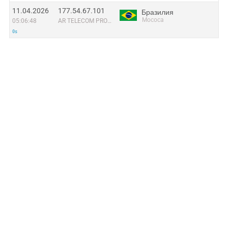
11.04.2026
177.54.67.101
Бразилия
Mococa
05:06:48
AR TELECOM PROVEDOR DE INTERNET LTDA
0s