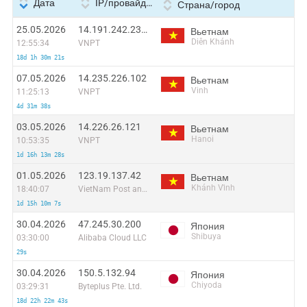
Дата
IP/провайдер
Страна/город
25.05.2026
14.191.242.233:8782
Вьетнам
Diên Khánh
12:55:34
VNPT
18d 1h 30m 21s
07.05.2026
14.235.226.102
Вьетнам
Vinh
11:25:13
VNPT
4d 31m 38s
03.05.2026
14.226.26.121
Вьетнам
Hanoi
10:53:35
VNPT
1d 16h 13m 28s
01.05.2026
123.19.137.42
Вьетнам
Khánh Vĩnh
18:40:07
VietNam Post and Telecom Corporation
1d 15h 10m 7s
30.04.2026
47.245.30.200
Япония
Shibuya
03:30:00
Alibaba Cloud LLC
29s
30.04.2026
150.5.132.94
Япония
Chiyoda
03:29:31
Byteplus Pte. Ltd.
18d 22h 22m 43s