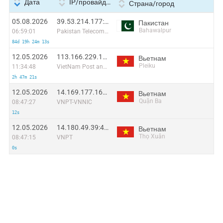
Дата
IP/провайдер
Страна/город
05.08.2026
39.53.214.177:42258
Пакистан
Bahawalpur
06:59:01
Pakistan Telecommuication company limited
84d 19h 24m 13s
12.05.2026
113.166.229.196:40308
Вьетнам
Pleiku
11:34:48
VietNam Post and Telecom Corporation
2h 47m 21s
12.05.2026
14.169.177.169:60772
Вьетнам
Quận Ba
08:47:27
VNPT-VNNIC
12s
12.05.2026
14.180.49.39:48886
Вьетнам
Thọ Xuân
08:47:15
VNPT
0s