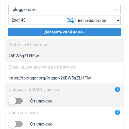
Добавить свой домен
iplogger.org
upgrade
Войти по ID логгера
wl.gl
upgrade
26EW5qZLHFIw
ed.tc
upgrade
bc.ax
upgrade
Ссылка для доступа к статистике
https://iplogger.org/logger/26EW5qZLHFIw
iplogger.com
maper.info
Собирать SMART данные
iplogger.co
Отключено
2no.co
Сбор согласий
yip.su
iplogger.info
Отключено