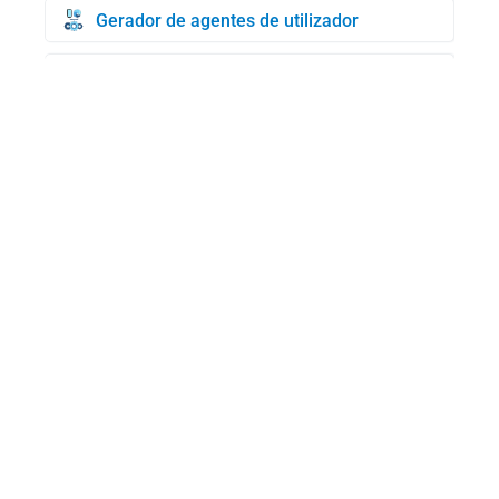
Gerador de agentes de utilizador
Gerador de cartões de crédito
Controlo BIN
Pesquisa de domínios WHOIS
O meu UserAgent
Gerador de IP aleatório
Pesquisa de endereços MAC
Teste de velocidade da Internet
Nota privada