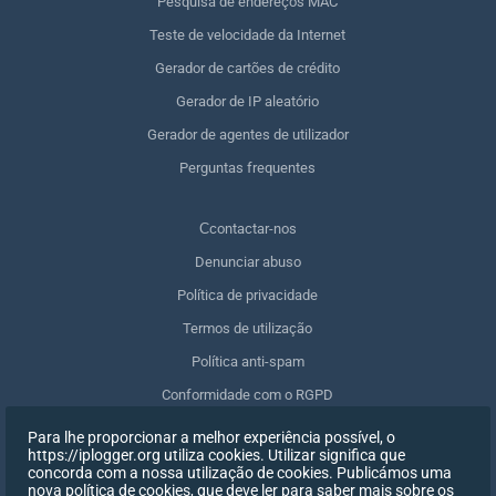
Pesquisa de endereços MAC
Teste de velocidade da Internet
Gerador de cartões de crédito
Gerador de IP aleatório
Gerador de agentes de utilizador
Perguntas frequentes
Сcontactar-nos
Denunciar abuso
Política de privacidade
Termos de utilização
Política anti-spam
Conformidade com o RGPD
Apagar os meus dados
Para lhe proporcionar a melhor experiência possível, o
https://iplogger.org utiliza cookies. Utilizar significa que
Retirar o consentimento
concorda com a nossa utilização de cookies. Publicámos uma
nova política de cookies, que deve ler para saber mais sobre os