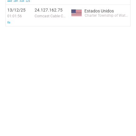
44d 18h 31m 12s
13/12/25
24.127.162.75
Estados Unidos
Charter Township of Waterford
01:01:56
Comcast Cable Communications, LLC
0s