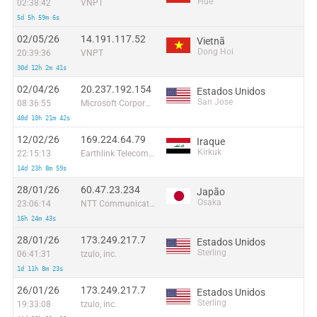
Huế
02:38:42
VNPT
5d 5h 59m 6s
02/05/26
14.191.117.52
Vietnã
Dong Hoi
20:39:36
VNPT
30d 12h 2m 41s
02/04/26
20.237.192.154
Estados Unidos
San Jose
08:36:55
Microsoft Corporation
48d 10h 21m 42s
12/02/26
169.224.64.79
Iraque
Kirkuk
22:15:13
Earthlink Telecommunications Equipment Trading & Services DMCC
14d 23h 8m 59s
28/01/26
60.47.23.234
Japão
Osaka
23:06:14
NTT Communications Corporation
16h 24m 43s
28/01/26
173.249.217.7
Estados Unidos
Sterling
06:41:31
tzulo, inc.
1d 11h 8m 23s
26/01/26
173.249.217.7
Estados Unidos
Sterling
19:33:08
tzulo, inc.