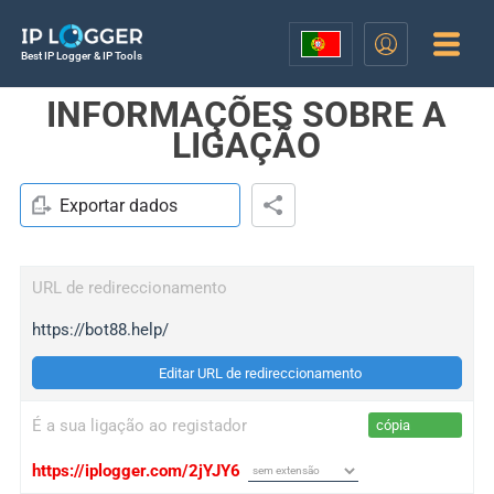
Best IP Logger & IP Tools
INFORMAÇÕES SOBRE A
LIGAÇÃO
Exportar dados
URL de redireccionamento
https://bot88.help/
Editar URL de redireccionamento
É a sua ligação ao registador
cópia
https://iplogger.com/2jYJY6