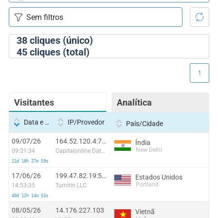
38
cliques (único)
45
cliques (total)
1
Visitantes
Analítica
Data e hora
IP/Provedor
País/Cidade
09/07/26
164.52.120.4:7367
Índia
New Delhi
09:21:34
Capitalonline Data Service (HK) Co
21d 18h 27m 59s
17/06/26
199.47.82.19:50826
Estados Unidos
Portland
14:53:35
Turnitin LLC
40d 12h 14m 53s
08/05/26
14.176.227.103
Vietnã