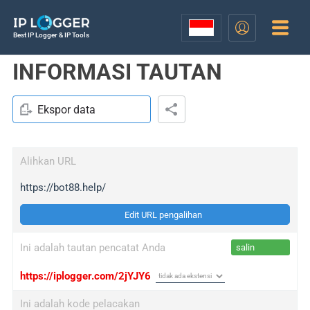
Best IP Logger & IP Tools
INFORMASI TAUTAN
Ekspor data
Alihkan URL
https://bot88.help/
Edit URL pengalihan
Ini adalah tautan pencatat Anda
salin
https://iplogger.com/2jYJY6
Ini adalah kode pelacakan