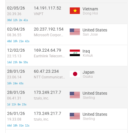
02/05/26
14.191.117.52
Vietnam
Dong Hoi
20.39.36
VNPT
30d 12h 2m 41s
02/04/26
20.237.192.154
United States
San Jose
08.36.55
Microsoft Corporation
48d 10h 21m 42s
12/02/26
169.224.64.79
Iraq
Kirkuk
22.15.13
Earthlink Telecommunications Equipment Trading & Services DMCC
14d 23h 8m 59s
28/01/26
60.47.23.234
Japan
Osaka
23.06.14
NTT Communications Corporation
16h 24m 43s
28/01/26
173.249.217.7
United States
Sterling
06.41.31
tzulo, inc.
1d 11h 8m 23s
26/01/26
173.249.217.7
United States
Sterling
19.33.08
tzulo, inc.
44d 18h 31m 12s