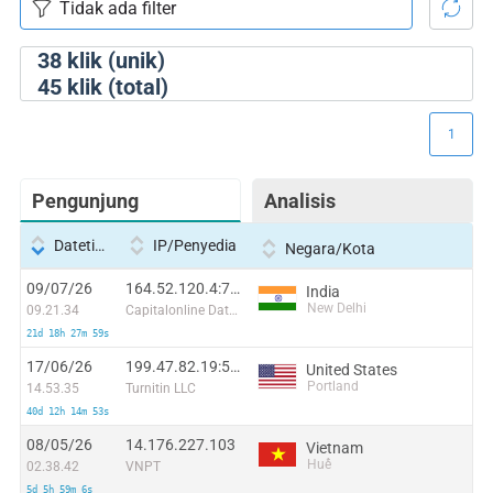
38
klik (unik)
45
klik (total)
1
Pengunjung
Analisis
Datetime
IP/Penyedia
Negara/Kota
09/07/26
164.52.120.4:7367
India
New Delhi
09.21.34
Capitalonline Data Service (HK) Co
21d 18h 27m 59s
17/06/26
199.47.82.19:50826
United States
Portland
14.53.35
Turnitin LLC
40d 12h 14m 53s
08/05/26
14.176.227.103
Vietnam
Huế
02.38.42
VNPT
5d 5h 59m 6s