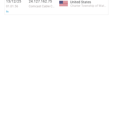
13/12/25
24.127.162.75
United States
Charter Township of Waterford
01.01.56
Comcast Cable Communications, LLC
0s