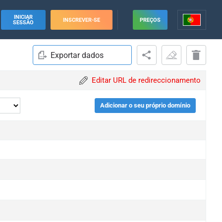
INICIAR
INSCREVER-SE
PREÇOS
SESSÃO
Exportar dados
Editar URL de redireccionamento
Adicionar o seu próprio domínio
e
e
e
e