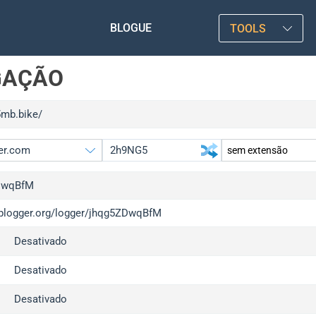
BLOGUE
TOOLS
GAÇÃO
5mb.bike/
DwqBfM
/iplogger.org/logger/jhqg5ZDwqBfM
gger.org
upgrad
Desativado
l
upgrad
c
upgrad
Desativado
x
upgrad
Desativado