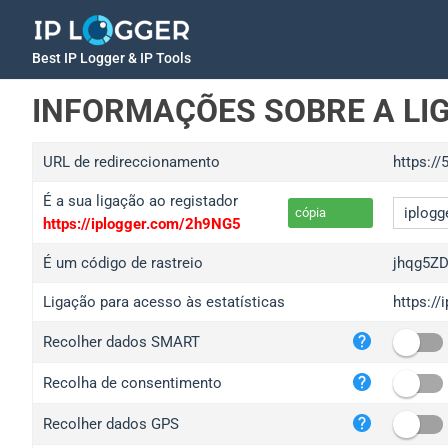
Best IP Logger & IP Tools
INFORMAÇÕES SOBRE A LI
URL de redireccionamento
https://
É a sua ligação ao registador
cópia
https://iplogger.com/2h9NG5
É um código de rastreio
jhqg5Z
Ligação para acesso às estatísticas
https:/
iplo
Recolher dados SMART
wl.g
ed.t
Recolha de consentimento
bc.a
Recolher dados GPS