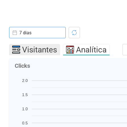
7 dias
Visitantes
Analítica
Clicks
2.0
1.5
1.0
0.5