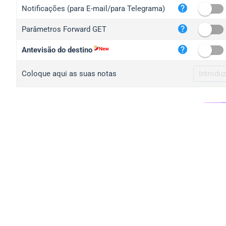
iplo
Notificações (para E-mail/para Telegrama)
mape
Parâmetros Forward GET
iplo
2no.
Antevisão do destino
yip.
Coloque aqui as suas notas
iplo
iplo
iplo