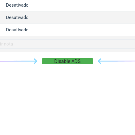
gger.com
Desativado
r.info
Desativado
gger.co
co
Desativado
su
gger.info
g.co
Disable ADS
gger.cn