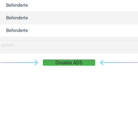
gger.com
Behinderte
r.info
Behinderte
gger.co
co
Behinderte
su
gger.info
g.co
Disable ADS
gger.cn