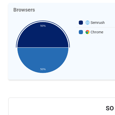
Browsers
Semrush
50%
Chrome
50%
SO