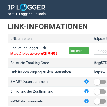
Best IP Logger & IP Tools
LINK-INFORMATIONEN
URL umleiten
https://
Das ist Ihr Logger-Link
kopieren
https://iplogger.com/2h9NG5
Es ist ein Tracking-Code
jhqg5Z
Link für den Zugang zu den Statistiken
https:/
iplo
SMART-Daten sammeln
wl.g
ed.t
Einholung der Zustimmung
bc.a
GPS-Daten sammeln