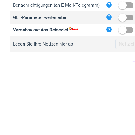
iplo
Benachrichtigungen (an E-Mail/Telegramm)
mape
GET-Parameter weiterleiten
iplo
2no.
Vorschau auf das Reiseziel
yip.
Legen Sie Ihre Notizen hier ab
iplo
iplo
iplo