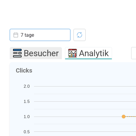
7 tage
Besucher
Analytik
Clicks
2.0
1.5
1.0
0.5