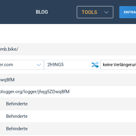
BLOG
TOOLS
EINTRA
5mb.bike/
DwqBfM
/iplogger.org/logger/jhqg5ZDwqBfM
gger.org
Behinderte
l
c
Behinderte
x
Behinderte