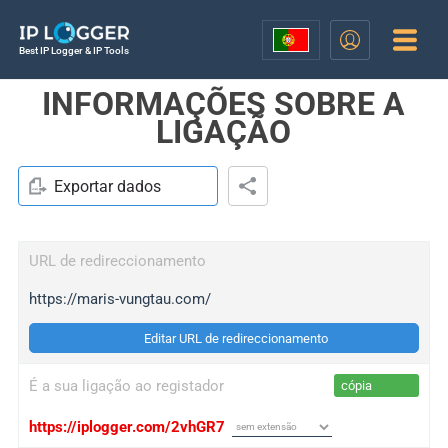
Best IP Logger & IP Tools
INFORMAÇÕES SOBRE A
LIGAÇÃO
Exportar dados
URL de redireccionamento
https://maris-vungtau.com/
Editar URL de redireccionamento
É a sua ligação ao registador
cópia
https://iplogger.com/2vhGR7