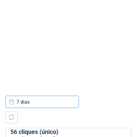
7 dias
56
cliques (único)