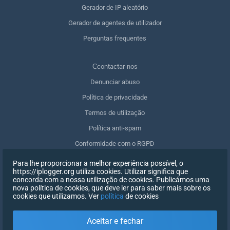
Gerador de IP aleatório
Gerador de agentes de utilizador
Perguntas frequentes
Сcontactar-nos
Denunciar abuso
Política de privacidade
Termos de utilização
Política anti-spam
Conformidade com o RGPD
Apagar os meus dados
Para lhe proporcionar a melhor experiência possível, o
https://iplogger.org utiliza cookies. Utilizar significa que
Retirar o consentimento
concorda com a nossa utilização de cookies. Publicámos uma
nova política de cookies, que deve ler para saber mais sobre os
cookies que utilizamos. Ver
política
de cookies
INSCREVER-SE
Aceitar e fechar
X