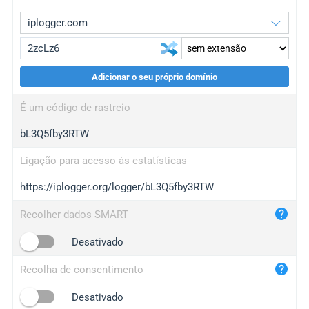
Adicionar o seu próprio domínio
iplogger.org
upgrade
É um código de rastreio
wl.gl
upgrade
bL3Q5fby3RTW
ed.tc
upgrade
bc.ax
upgrade
Ligação para acesso às estatísticas
https://iplogger.org/logger/bL3Q5fby3RTW
iplogger.com
maper.info
Recolher dados SMART
iplogger.co
Desativado
2no.co
Recolha de consentimento
yip.su
iplogger.info
Desativado