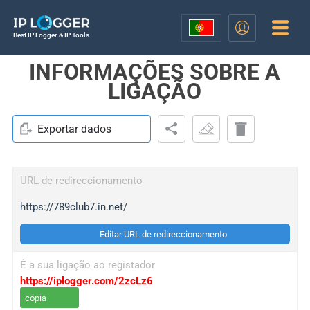
Best IP Logger & IP Tools
INFORMAÇÕES SOBRE A
LIGAÇÃO
Exportar dados
URL de redireccionamento
https://789club7.in.net/
Editar URL de redireccionamento
É a sua ligação ao registador
https://iplogger.com/2zcLz6
cópia