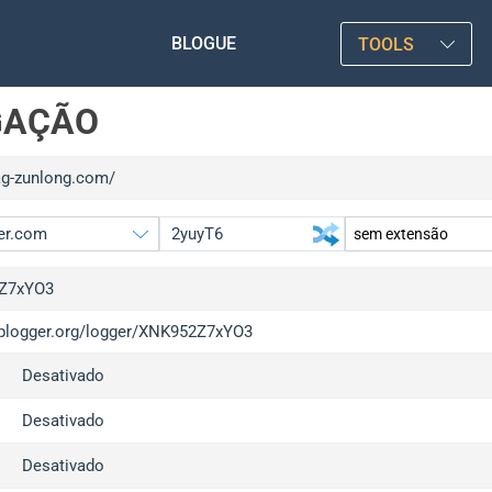
BLOGUE
TOOLS
GAÇÃO
/ag-zunlong.com/
Z7xYO3
/iplogger.org/logger/XNK952Z7xYO3
gger.org
upgrad
Desativado
l
upgrad
c
upgrad
Desativado
x
upgrad
Desativado