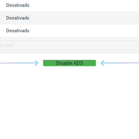
gger.com
Desativado
r.info
Desativado
gger.co
co
Desativado
su
gger.info
g.co
Disable ADS
gger.cn