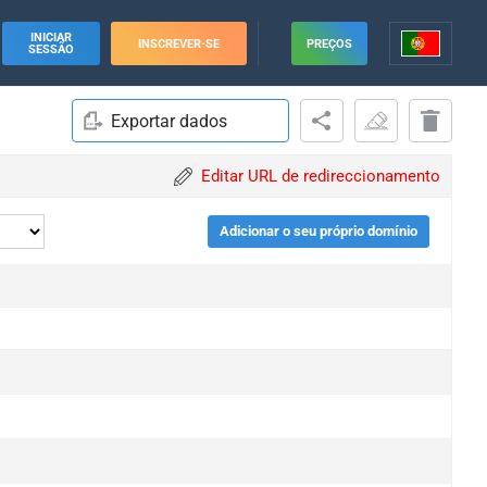
INICIAR
INSCREVER-SE
PREÇOS
SESSÃO
Exportar dados
Editar URL de redireccionamento
Adicionar o seu próprio domínio
e
e
e
e