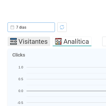
7 dias
Visitantes
Analítica
Clicks
1.0
0.5
0.0
-0.5