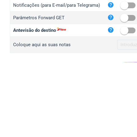
iplo
Notificações (para E-mail/para Telegrama)
mape
Parâmetros Forward GET
iplo
2no.
Antevisão do destino
yip.
Coloque aqui as suas notas
iplo
iplo
iplo