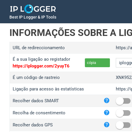
Best IP Logger & IP Tools
INFORMAÇÕES SOBRE A LI
URL de redireccionamento
https:/
É a sua ligação ao registador
cópia
https://iplogger.com/2yuyT6
É um código de rastreio
XNK952
Ligação para acesso às estatísticas
https:/
iplo
Recolher dados SMART
wl.g
ed.t
Recolha de consentimento
bc.a
Recolher dados GPS