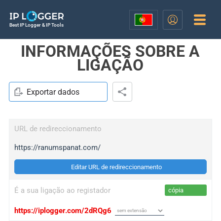
Best IP Logger & IP Tools
INFORMAÇÕES SOBRE A
LIGAÇÃO
Exportar dados
URL de redireccionamento
https://ranumspanat.com/
Editar URL de redireccionamento
É a sua ligação ao registador
cópia
https://iplogger.com/2dRQg6