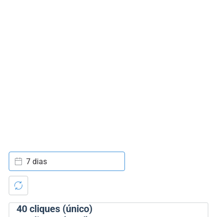
7 dias
40
cliques (único)