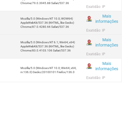
Chrome/79.0.3945.88 Safari/537.36
Exatidão: IP
Mais
Mozilla/5.0 (Windows NT 10.0; WOW64)
informações
AppleWebKit/537.36 (KHTML, like Gecko)
Chrome/87.0.4280.66 Safari/537.36
Exatidão: IP
Mais
Mozilla/5.0 (Windows NT 6.1; Win64; x64)
informações
AppleWebKit/537.36 (KHTML, like Gecko)
Chrome/83.0.4103.106 Safari/537.36
Exatidão: IP
Mais
informações
Mozilla/5.0 (Windows NT 10.0; Win64; x64;
rv:136.0) Gecko/20100101 Firefox/136.0
Exatidão: IP