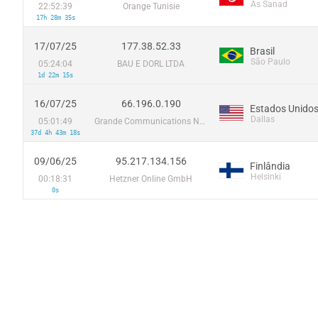
As Sanad
22:52:39
Orange Tunisie
17h 28m 35s
17/07/25
177.38.52.33
Brasil
São Paulo
05:24:04
BAU E DORL LTDA
1d 22m 15s
16/07/25
66.196.0.190
Estados Unido
Dallas
05:01:49
Grande Communications Networks
37d 4h 43m 18s
09/06/25
95.217.134.156
Finlândia
Helsinki
00:18:31
Hetzner Online GmbH
0s