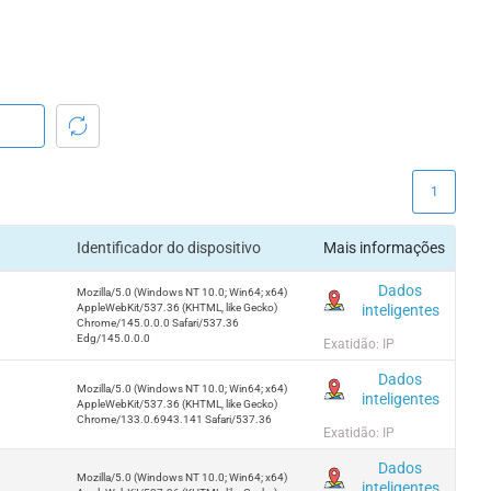
1
Identificador do dispositivo
Mais informações
Dados
Mozilla/5.0 (Windows NT 10.0; Win64; x64)
inteligentes
AppleWebKit/537.36 (KHTML, like Gecko)
Chrome/145.0.0.0 Safari/537.36
Edg/145.0.0.0
Exatidão: IP
Dados
Mozilla/5.0 (Windows NT 10.0; Win64; x64)
inteligentes
AppleWebKit/537.36 (KHTML, like Gecko)
Chrome/133.0.6943.141 Safari/537.36
Exatidão: IP
Dados
Mozilla/5.0 (Windows NT 10.0; Win64; x64)
inteligentes