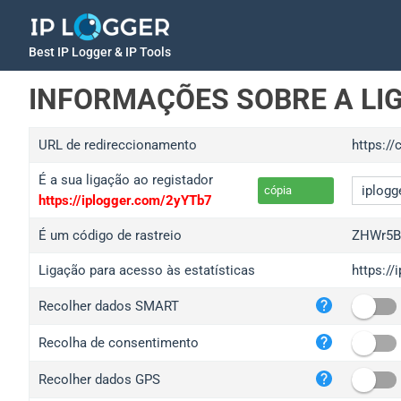
Best IP Logger & IP Tools
INFORMAÇÕES SOBRE A LI
URL de redireccionamento
https://
É a sua ligação ao registador
cópia
https://iplogger.com/2yYTb7
É um código de rastreio
ZHWr5
Ligação para acesso às estatísticas
https:/
iplo
Recolher dados SMART
wl.g
ed.t
Recolha de consentimento
bc.a
Recolher dados GPS