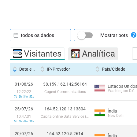
todos os dados
Mostrar bots
Visitantes
Analítica
Data e hora
IP/Provedor
País/Cidade
01/08/26
38.159.162.142:56164
Estados Unido
Washington D.C.
12:22:22
Cogent Communications
7d 1h 34m 51s
25/07/26
164.52.120.13:13804
Índia
New Delhi
10:47:31
Capitalonline Data Service (HK) Co
5d 4h 42m 38s
20/07/26
164.52.120.5:2614
Índia