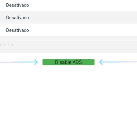
gger.com
Desativado
r.info
Desativado
gger.co
co
Desativado
su
gger.info
g.co
Disable ADS
gger.cn