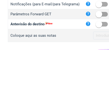
iplo
Notificações (para E-mail/para Telegrama)
mape
Parâmetros Forward GET
iplo
2no.
Antevisão do destino
yip.
Coloque aqui as suas notas
iplo
iplo
iplo