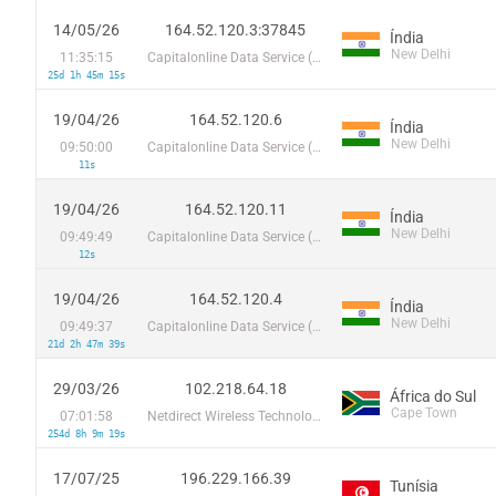
14/05/26
164.52.120.3:37845
Índia
New Delhi
11:35:15
Capitalonline Data Service (HK) Co
25d 1h 45m 15s
19/04/26
164.52.120.6
Índia
New Delhi
09:50:00
Capitalonline Data Service (HK) Co
11s
19/04/26
164.52.120.11
Índia
New Delhi
09:49:49
Capitalonline Data Service (HK) Co
12s
19/04/26
164.52.120.4
Índia
New Delhi
09:49:37
Capitalonline Data Service (HK) Co
21d 2h 47m 39s
29/03/26
102.218.64.18
África do Sul
Cape Town
07:01:58
Netdirect Wireless Technology (Pty) Ltd
254d 8h 9m 19s
17/07/25
196.229.166.39
Tunísia