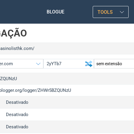
BLOGUE
TOOLS
GAÇÃO
casinolisthk.com/
BZQUNzU
/iplogger.org/logger/ZHWr5BZQUNzU
gger.org
upgrad
Desativado
l
upgrad
c
upgrad
Desativado
x
upgrad
Desativado