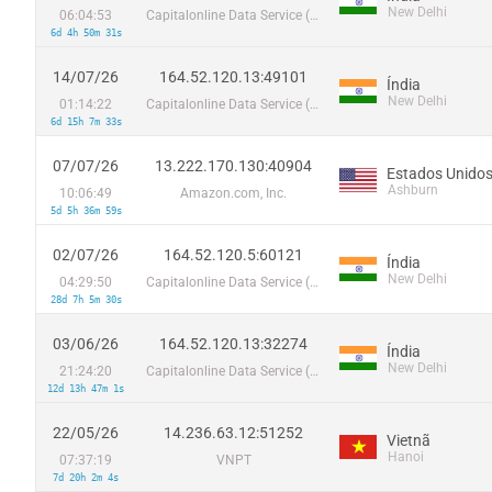
New Delhi
06:04:53
Capitalonline Data Service (HK) Co
6d 4h 50m 31s
14/07/26
164.52.120.13:49101
Índia
New Delhi
01:14:22
Capitalonline Data Service (HK) Co
6d 15h 7m 33s
07/07/26
13.222.170.130:40904
Estados Unido
Ashburn
10:06:49
Amazon.com, Inc.
5d 5h 36m 59s
02/07/26
164.52.120.5:60121
Índia
New Delhi
04:29:50
Capitalonline Data Service (HK) Co
28d 7h 5m 30s
03/06/26
164.52.120.13:32274
Índia
New Delhi
21:24:20
Capitalonline Data Service (HK) Co
12d 13h 47m 1s
22/05/26
14.236.63.12:51252
Vietnã
Hanoi
07:37:19
VNPT
7d 20h 2m 4s