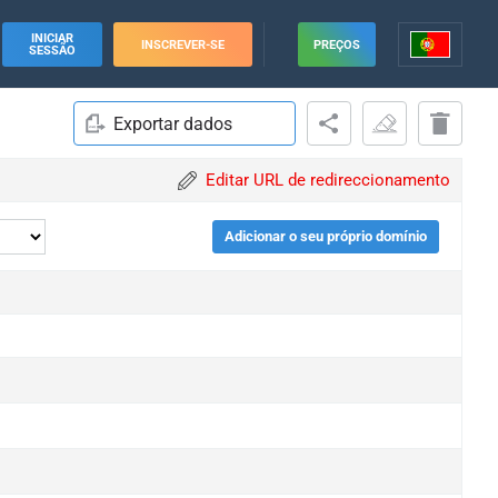
INICIAR
INSCREVER-SE
PREÇOS
SESSÃO
Exportar dados
Editar URL de redireccionamento
Adicionar o seu próprio domínio
e
e
e
e