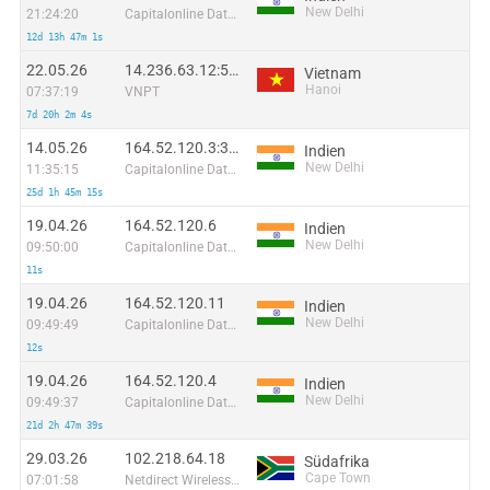
New Delhi
21:24:20
Capitalonline Data Service (HK) Co
12d 13h 47m 1s
22.05.26
14.236.63.12:51252
Vietnam
Hanoi
07:37:19
VNPT
7d 20h 2m 4s
14.05.26
164.52.120.3:37845
Indien
New Delhi
11:35:15
Capitalonline Data Service (HK) Co
25d 1h 45m 15s
19.04.26
164.52.120.6
Indien
New Delhi
09:50:00
Capitalonline Data Service (HK) Co
11s
19.04.26
164.52.120.11
Indien
New Delhi
09:49:49
Capitalonline Data Service (HK) Co
12s
19.04.26
164.52.120.4
Indien
New Delhi
09:49:37
Capitalonline Data Service (HK) Co
21d 2h 47m 39s
29.03.26
102.218.64.18
Südafrika
Cape Town
07:01:58
Netdirect Wireless Technology (Pty) Ltd