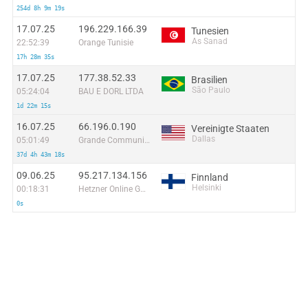
254d 8h 9m 19s
17.07.25
196.229.166.39
Tunesien
As Sanad
22:52:39
Orange Tunisie
17h 28m 35s
17.07.25
177.38.52.33
Brasilien
São Paulo
05:24:04
BAU E DORL LTDA
1d 22m 15s
16.07.25
66.196.0.190
Vereinigte Staaten
Dallas
05:01:49
Grande Communications Networks
37d 4h 43m 18s
09.06.25
95.217.134.156
Finnland
Helsinki
00:18:31
Hetzner Online GmbH
0s