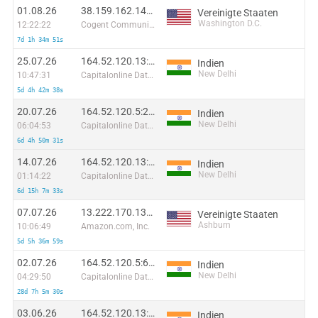
01.08.26
38.159.162.142:56164
Vereinigte Staaten
Washington D.C.
12:22:22
Cogent Communications
7d 1h 34m 51s
25.07.26
164.52.120.13:13804
Indien
New Delhi
10:47:31
Capitalonline Data Service (HK) Co
5d 4h 42m 38s
20.07.26
164.52.120.5:2614
Indien
New Delhi
06:04:53
Capitalonline Data Service (HK) Co
6d 4h 50m 31s
14.07.26
164.52.120.13:49101
Indien
New Delhi
01:14:22
Capitalonline Data Service (HK) Co
6d 15h 7m 33s
07.07.26
13.222.170.130:40904
Vereinigte Staaten
Ashburn
10:06:49
Amazon.com, Inc.
5d 5h 36m 59s
02.07.26
164.52.120.5:60121
Indien
New Delhi
04:29:50
Capitalonline Data Service (HK) Co
28d 7h 5m 30s
03.06.26
164.52.120.13:32274
Indien