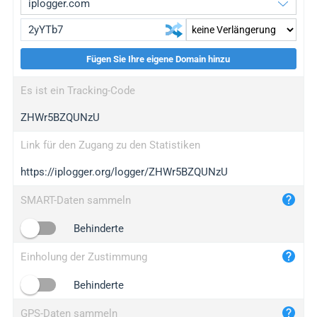
Fügen Sie Ihre eigene Domain hinzu
iplogger.org
upgrade
Es ist ein Tracking-Code
wl.gl
upgrade
ZHWr5BZQUNzU
ed.tc
upgrade
bc.ax
upgrade
Link für den Zugang zu den Statistiken
https://iplogger.org/logger/ZHWr5BZQUNzU
iplogger.com
maper.info
SMART-Daten sammeln
iplogger.co
Behinderte
2no.co
Einholung der Zustimmung
yip.su
iplogger.info
Behinderte
iplog.co
GPS-Daten sammeln