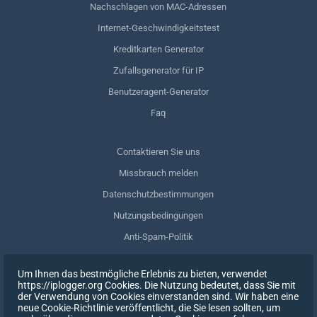
Nachschlagen von MAC-Adressen
Internet-Geschwindigkeitstest
Kreditkarten Generator
Zufallsgenerator für IP
Benutzeragent-Generator
Faq
Сontaktieren Sie uns
Missbrauch melden
Datenschutzbestimmungen
Nutzungsbedingungen
Anti-Spam-Politik
GDPR-Einhaltung
Um Ihnen das bestmögliche Erlebnis zu bieten, verwendet
Meine Daten löschen
https://iplogger.org Cookies. Die Nutzung bedeutet, dass Sie mit
der Verwendung von Cookies einverstanden sind. Wir haben eine
Zustimmung zurückziehen
neue Cookie-Richtlinie veröffentlicht, die Sie lesen sollten, um