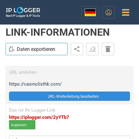
Best IP Logger & IP Tools
LINK-INFORMATIONEN
Daten exportieren
URL umleiten
https://casinolisthk.com/
URL-Weiterleitung bearbeiten
Das ist Ihr Logger-Link
https://iplogger.com/2yYTb7
kopieren