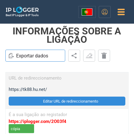
Best IP Logger & IP Tools
INFORMAÇÕES SOBRE A
LIGAÇÃO
Exportar dados
URL de redireccionamento
https://tk88.hu.net/
Editar URL de redireccionamento
É a sua ligação ao registador
https://iplogger.com/2O03f4
cópia