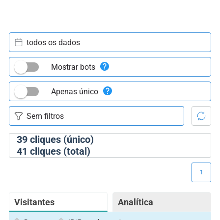
todos os dados
Mostrar bots
Apenas único
39
cliques (único)
41
cliques (total)
1
Visitantes
Analítica