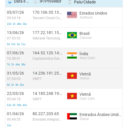
Data e hora
IP/Provedor
País/Cidade
05/07/26
170.106.35.137:35722
Estados Unidos
Ashburn
09:24:18
Tencent Cloud Computing (Beijing) Co
22d 1h 40m 26s
13/06/26
177.22.181.154:37688
Brasil
Canoas
07:43:52
Sebratel Tecnologia Ltda
5d 21h 5m 11s
07/06/26
164.52.120.14:8836
Índia
New Delhi
10:38:41
Capitalonline Data Service (HK) Co
7d 2h 44m 38s
31/05/26
14.236.191.250:48969
Vietnã
Hanoi
07:54:03
VNPT
9d 2h 9m 45s
22/05/26
14.185.248.19:55701
Vietnã
Cam Lâm
05:44:18
VNPT
51d 4h 59m 43s
01/04/26
80.227.205.65
Emirados Árabes Unidos
Dubai
00:44:35
Emirates Integrated Telecommunications Company PJSC
12s