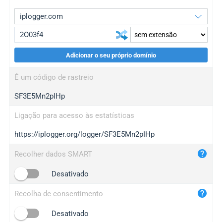
Adicionar o seu próprio domínio
iplogger.org
upgrade
É um código de rastreio
wl.gl
upgrade
SF3E5Mn2pIHp
ed.tc
upgrade
bc.ax
upgrade
Ligação para acesso às estatísticas
https://iplogger.org/logger/SF3E5Mn2pIHp
iplogger.com
maper.info
Recolher dados SMART
iplogger.co
Desativado
2no.co
Recolha de consentimento
yip.su
iplogger.info
Desativado