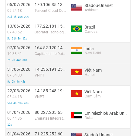
05/07/2026
170.106.35.137:35722
Stadoù-Unanet
Ashburn
09:24:18
Tencent Cloud Computing (Beijing) Co
22d 1h 40m 26s
13/06/2026
177.22.181.154:37688
Brazil
Canoas
07:43:52
Sebratel Tecnologia Ltda
5d 21h 5m 11s
07/06/2026
164.52.120.14:8836
India
New Delhi
10:38:41
Capitalonline Data Service (HK) Co
7d 2h 44m 38s
31/05/2026
14.236.191.250:48969
Viêt Nam
Hanoi
07:54:03
VNPT
9d 2h 9m 45s
22/05/2026
14.185.248.19:55701
Viêt Nam
Cam Lâm
05:44:18
VNPT
51d 4h 59m 43s
01/04/2026
80.227.205.65
Emirelezhioù Arab Unanet
Dubai
00:44:35
Emirates Integrated Telecommunications Company PJSC
12s
01/04/2026
71.225.252.60
Stadoù-Unanet