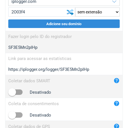
Adicione seu domínio
iplogger.org
upgrade
Fazer login pelo ID do registrador
wl.gl
upgrade
SF3E5Mn2pIHp
ed.tc
upgrade
bc.ax
upgrade
Link para acessar as estatísticas
https://iplogger.org/logger/SF3E5Mn2pIHp
iplogger.com
maper.info
Coletar dados SMART
iplogger.co
Desativado
2no.co
Coleta de consentimentos
yip.su
iplogger.info
Desativado
iplog.co
Coletar dados de GPS