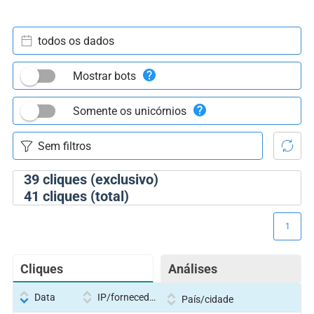
todos os dados
Mostrar bots
Somente os unicórnios
39
cliques (exclusivo)
41
cliques (total)
1
Cliques
Análises
Data
IP/fornecedor
País/cidade