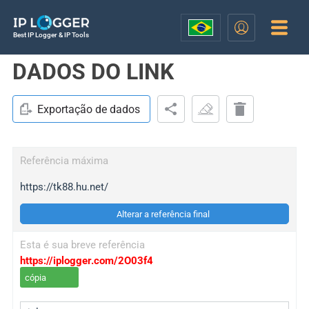
Best IP Logger & IP Tools
DADOS DO LINK
Exportação de dados
Referência máxima
https://tk88.hu.net/
Alterar a referência final
Esta é sua breve referência
https://iplogger.com/2O03f4
cópia