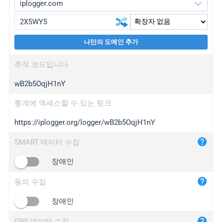
나만의 도메인 추가
iplogger.org
upgrade
추적 코드입니다
wl.gl
upgrade
wB2b5OqjH1nY
ed.tc
upgrade
bc.ax
upgrade
통계에 액세스할 수 있는 링크
https://iplogger.org/logger/wB2b5OqjH1nY
iplogger.com
maper.info
SMART 데이터 수집
iplogger.co
장애인
2no.co
동의 수집
yip.su
iplogger.info
장애인
iplog.co
GPS 데이터 수집