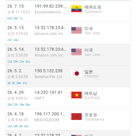
26. 7. 15.
191.99.82.239:58872
에콰도르
Guayaquil
오후 11:19:57
Ecuadortelecom S.A.
61d 20h 7s
26. 5. 15.
13.52.178.23:48614
미국
San Jose
오전 3:19:50
Amazon.com, Inc.
21h 24m
26. 5. 14.
13.52.178.23:43190
미국
San Jose
오전 5:55:50
Amazon.com, Inc.
11d 15h 21m 52s
26. 5. 2.
150.5.132.238
일본
Chiyoda
오후 2:33:58
Byteplus Pte. Ltd.
3d 5h 28m 37s
26. 4. 29.
14.232.141.41
베트남
Hà Đông
오전 9:05:21
VNPT
10d 12h 20m 56s
26. 4. 18.
196.117.200.156
모로코
Casablanca
오후 8:44:25
MEDITELECOM
11d 10h 8m 53s
26. 4. 7.
13.52.178.23