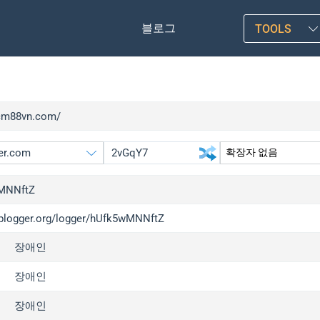
블로그
TOOLS
/cm88vn.com/
MNNftZ
/iplogger.org/logger/hUfk5wMNNftZ
gger.org
upgrade
장애인
l
upgrade
c
upgrade
장애인
x
upgrade
장애인