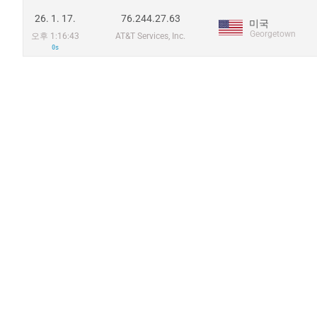
26. 1. 17.
76.244.27.63
미국
Georgetown
오후 1:16:43
AT&T Services, Inc.
0s