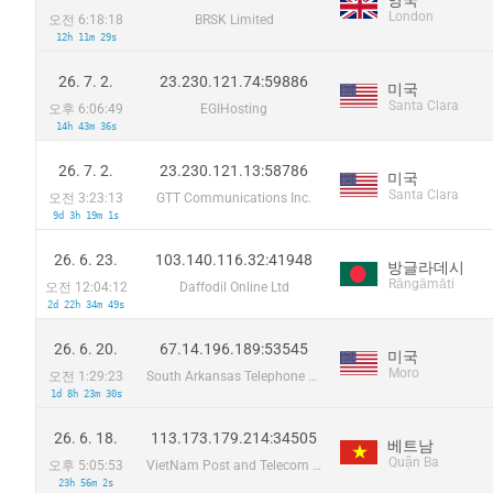
London
오전 6:18:18
BRSK Limited
12h 11m 29s
26. 7. 2.
23.230.121.74:59886
미국
Santa Clara
오후 6:06:49
EGIHosting
14h 43m 36s
26. 7. 2.
23.230.121.13:58786
미국
Santa Clara
오전 3:23:13
GTT Communications Inc.
9d 3h 19m 1s
26. 6. 23.
103.140.116.32:41948
방글라데시
Rāngāmāti
오전 12:04:12
Daffodil Online Ltd
2d 22h 34m 49s
26. 6. 20.
67.14.196.189:53545
미국
Moro
오전 1:29:23
South Arkansas Telephone Company
1d 8h 23m 30s
26. 6. 18.
113.173.179.214:34505
베트남
Quận Ba
오후 5:05:53
VietNam Post and Telecom Corporation
23h 56m 2s