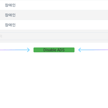
gger.com
장애인
r.info
장애인
gger.co
co
장애인
su
gger.info
g.co
Disable ADS
gger.cn