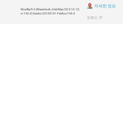
자세한 정보
Mozilla/5.0 (Macintosh; Intel Mac OS X 10.15;
rv:143.0) Gecko/20100101 Firefox/143.0
정확도: IP