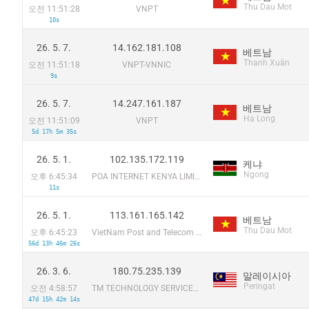
Thu Dau Mot
오전 11:51:28
VNPT
10s
26. 5. 7.
14.162.181.108
베트남
Thanh Xuân
오전 11:51:18
VNPT-VNNIC
9s
26. 5. 7.
14.247.161.187
베트남
Ha Long
오전 11:51:09
VNPT
5d 17h 5m 35s
26. 5. 1.
102.135.172.119
케냐
Ngong
오후 6:45:34
POA INTERNET KENYA LIMITED
11s
26. 5. 1.
113.161.165.142
베트남
Thu Dau Mot
오후 6:45:23
VietNam Post and Telecom Corporation
56d 13h 46m 26s
26. 3. 6.
180.75.235.139
말레이시아
Peringat
오전 4:58:57
TM TECHNOLOGY SERVICES SDN BHD
47d 15h 42m 14s