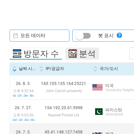
모든 데이터
봇 표시
방문자 수
분석
날짜 시간
IP/공급자
국가/도시
26. 8. 3.
143.105.135.164:25221
미국
University Height
오후 8:32:34
John Carroll university
6d 23h 28m 38s
26. 7. 27.
154.192.20.61:5998
파키스탄
Islamabad
오후 9:03:56
Nayatel Private Ltd
24d 14h 45m 38s
26. 7. 3.
45.41.148.127:7458
영국