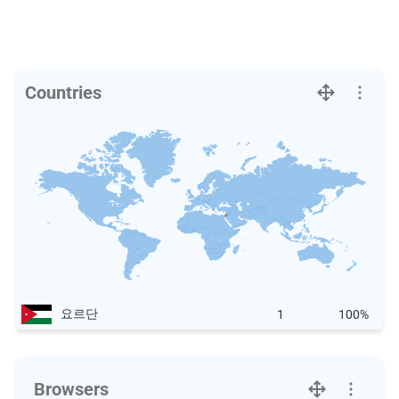
Countries
요르단
1
100%
Browsers