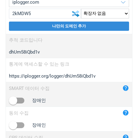
나만의 도메인 추가
iplogger.org
upgrade
추적 코드입니다
wl.gl
upgrade
dhUm58iQbd1v
ed.tc
upgrade
bc.ax
upgrade
통계에 액세스할 수 있는 링크
https://iplogger.org/logger/dhUm58iQbd1v
iplogger.com
maper.info
SMART 데이터 수집
iplogger.co
장애인
2no.co
동의 수집
yip.su
iplogger.info
장애인
iplog.co
GPS 데이터 수집