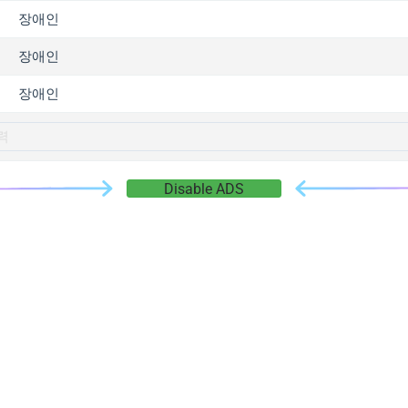
gger.com
장애인
r.info
장애인
gger.co
co
장애인
su
gger.info
g.co
Disable ADS
gger.cn