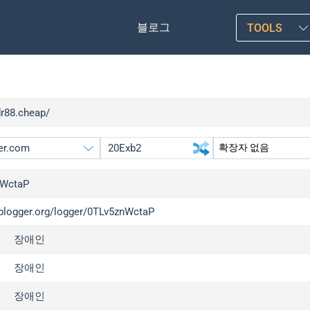
블로그
TOOLS
dr88.cheap/
nWctaP
/iplogger.org/logger/0TLv5znWctaP
gger.org
upgrade
장애인
l
upgrade
c
upgrade
장애인
x
upgrade
장애인