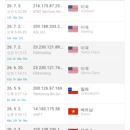
26. 7. 3.
216.173.87.231:23432
미국
Ashburn
오전 6:32:44
AT&T Services, Inc.
12h 26m 15s
26. 7. 2.
205.188.203.25:17324
미국
Sterling
오후 6:06:29
AOL Inc.
14h 53m 17s
26. 7. 2.
23.230.121.89:44130
미국
Santa Clara
오전 3:13:12
EGIHosting
12d 1h 58m 59s
26. 6. 20.
23.230.121.74:9908
미국
Santa Clara
오전 1:14:13
EGIHosting
41d 7h 46m 59s
26. 5. 9.
200.126.97.169
칠레
Concepción
오후 5:27:14
Telefonica del Sur S.A.
6d 20h 2m 59s
26. 5. 2.
14.183.175.58
베트남
Hanoi
오후 9:24:15
VNPT
88d 13h 5m 36s
26. 2. 3.
105.158.236.102