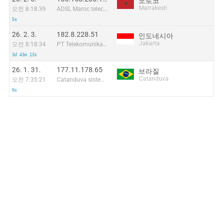
모로코
Marrakesh
오전 8:18:39
ADSL Maroc telecom
5s
26. 2. 3.
182.8.228.51
인도네시아
Jakarta
오전 8:18:34
PT Telekomunikasi Selular Indonesia
3d 43m 13s
26. 1. 31.
177.11.178.65
브라질
Catanduva
오전 7:35:21
Catanduva sistemas a cabo ltda.
0s