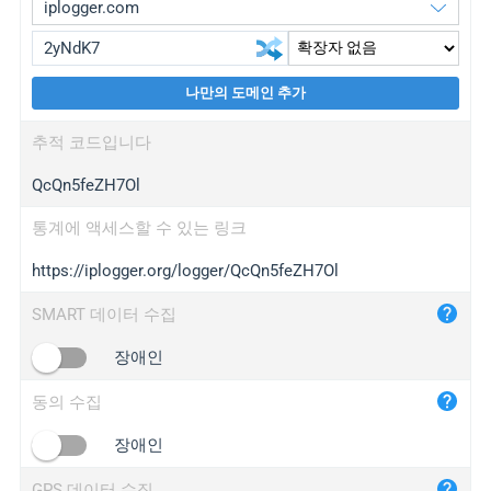
나만의 도메인 추가
iplogger.org
upgrade
추적 코드입니다
wl.gl
upgrade
QcQn5feZH7Ol
ed.tc
upgrade
bc.ax
upgrade
통계에 액세스할 수 있는 링크
https://iplogger.org/logger/QcQn5feZH7Ol
iplogger.com
maper.info
SMART 데이터 수집
iplogger.co
장애인
2no.co
동의 수집
yip.su
iplogger.info
장애인
iplog.co
GPS 데이터 수집