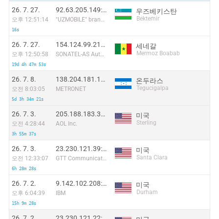
26. 7. 27.
92.63.205.149:40483
우즈베키스탄
Bektemir
오후 12:51:14
"UZMOBILE" branch of "Uzbektelecom" JSC
16s
26. 7. 27.
154.124.99.212:53455
세네갈
Mermoz Boabab
오후 12:50:58
SONATEL-AS Autonomous System
19d 4h 47m 53s
26. 7. 8.
138.204.181.171:38294
온두라스
Tegucigalpa
오전 8:03:05
METRONET
5d 3h 34m 21s
26. 7. 3.
205.188.183.39:50918
미국
Sterling
오전 4:28:44
AOL Inc.
3h 55m 37s
26. 7. 3.
23.230.121.39:11868
미국
Santa Clara
오전 12:33:07
GTT Communications Inc.
6h 28m 28s
26. 7. 2.
9.142.102.208:7898
미국
Durham
오후 6:04:39
IBM
15h 9m 28s
26. 7. 2.
23.230.121.22:19306