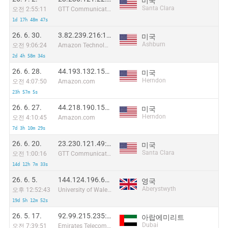
미국
Santa Clara
오전 2:55:11
GTT Communications Inc.
1d 17h 48m 47s
26. 6. 30.
3.82.239.216:12529
미국
Ashburn
오전 9:06:24
Amazon Technologies Inc.
2d 4h 58m 34s
26. 6. 28.
44.193.132.159:14905
미국
Herndon
오전 4:07:50
Amazon.com
23h 57m 5s
26. 6. 27.
44.218.190.158:10045
미국
Herndon
오전 4:10:45
Amazon.com
7d 3h 10m 29s
26. 6. 20.
23.230.121.49:19076
미국
Santa Clara
오전 1:00:16
GTT Communications Inc.
14d 12h 7m 33s
26. 6. 5.
144.124.196.69:30850
영국
Aberystwyth
오후 12:52:43
University of Wales - Aberystwyth
19d 5h 12m 52s
26. 5. 17.
92.99.215.235:58856
아랍에미리트
Dubai
오전 7:39:51
Emirates Telecommunications Corporation