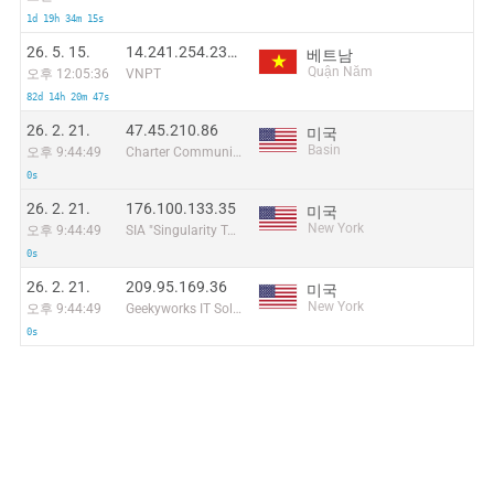
1d 19h 34m 15s
26. 5. 15.
14.241.254.235:48319
베트남
Quận Năm
오후 12:05:36
VNPT
82d 14h 20m 47s
26. 2. 21.
47.45.210.86
미국
Basin
오후 9:44:49
Charter Communications
0s
26. 2. 21.
176.100.133.35
미국
New York
오후 9:44:49
SIA "Singularity Telecom"
0s
26. 2. 21.
209.95.169.36
미국
New York
오후 9:44:49
Geekyworks IT Solutions Pvt Ltd
0s