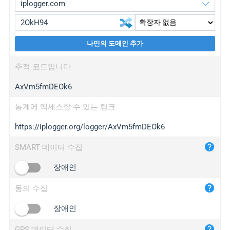
나만의 도메인 추가
iplogger.org
upgrade
추적 코드입니다
wl.gl
upgrade
AxVm5fmDEOk6
ed.tc
upgrade
bc.ax
upgrade
통계에 액세스할 수 있는 링크
https://iplogger.org/logger/AxVm5fmDEOk6
iplogger.com
maper.info
SMART 데이터 수집
iplogger.co
장애인
2no.co
동의 수집
yip.su
iplogger.info
장애인
iplog.co
GPS 데이터 수집