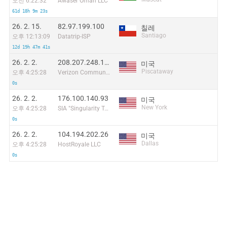
오전 6:22:32
Awaser Oman LLC
61d 18h 9m 23s
26. 2. 15.
82.97.199.100
칠레
Santiago
오후 12:13:09
Datatrip-ISP
12d 19h 47m 41s
26. 2. 2.
208.207.248.130
미국
Piscataway
오후 4:25:28
Verizon Communications
0s
26. 2. 2.
176.100.140.93
미국
New York
오후 4:25:28
SIA "Singularity Telecom"
0s
26. 2. 2.
104.194.202.26
미국
Dallas
오후 4:25:28
HostRoyale LLC
0s