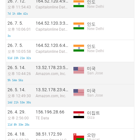
26. 7. 12.
164.52.120.4:9735
인도
New Delhi
오후 11:54:43
Capitalonline Data Service (HK) Co
7d 1h 48m 42s
26. 7. 5.
164.52.120.3:33779
인도
New Delhi
오후 10:06:01
Capitalonline Data Service (HK) Co
3s
26. 7. 5.
164.52.120.6:43134
인도
New Delhi
오후 10:05:58
Capitalonline Data Service (HK) Co
51d 23h 21m 32s
26. 5. 14.
13.52.178.23:57328
미국
San Jose
오후 10:44:26
Amazon.com, Inc.
9h 54m 56s
26. 5. 14.
13.52.178.23:49954
미국
San Jose
오후 12:49:30
Amazon.com, Inc.
14d 21h 53m 30s
26. 4. 29.
156.196.28.66
이집트
Giza
오후 2:56:00
TE Data
11d 8h 33m 28s
26. 4. 18.
38.51.172.59
오만
Muscat