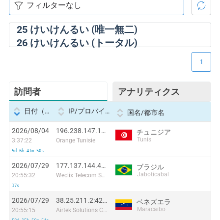
25
けいけんるい (唯一無二)
26
けいけんるい (トータル)
1
訪問者
アナリティクス
日付（Datetime
IP/プロバイダー
国名/都市名
2026/08/04
196.238.147.12:41578
チュニジア
Tunis
3:37:22
Orange Tunisie
5d 6h 41m 50s
2026/07/29
177.137.144.48:42187
ブラジル
Jaboticabal
20:55:32
Weclix Telecom S/A
17s
2026/07/29
38.25.211.2:42800
ベネズエラ
Maracaibo
20:55:15
Airtek Solutions C.A.