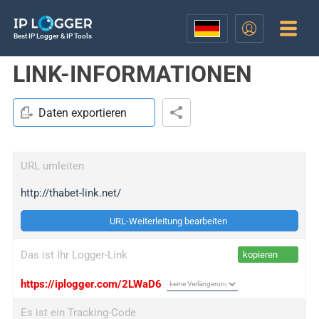
Best IP Logger & IP Tools
LINK-INFORMATIONEN
Daten exportieren
URL umleiten
http://thabet-link.net/
URL-Weiterleitung bearbeiten
Das ist Ihr Logger-Link
kopieren
https://iplogger.com/2LWaD6
Es ist ein Tracking-Code