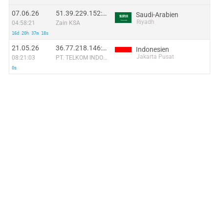
07.06.26
51.39.229.152:7231
Saudi-Arabien
Riyadh
04:58:21
Zain KSA
16d 20h 37m 18s
21.05.26
36.77.218.146:24376
Indonesien
Jakarta Pusat
08:21:03
PT. TELKOM INDONESIA
0s