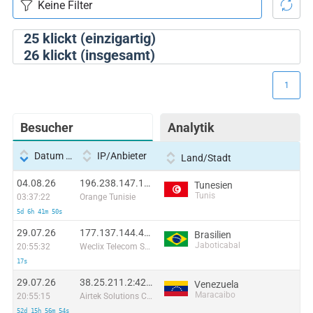
25
klickt (einzigartig)
26
klickt (insgesamt)
1
Besucher
Analytik
Datum und Uhrzeit
IP/Anbieter
Land/Stadt
04.08.26
196.238.147.12:41578
Tunesien
Tunis
03:37:22
Orange Tunisie
5d 6h 41m 50s
29.07.26
177.137.144.48:42187
Brasilien
Jaboticabal
20:55:32
Weclix Telecom S/A
17s
29.07.26
38.25.211.2:42800
Venezuela
Maracaibo
20:55:15
Airtek Solutions C.A.
52d 15h 56m 54s